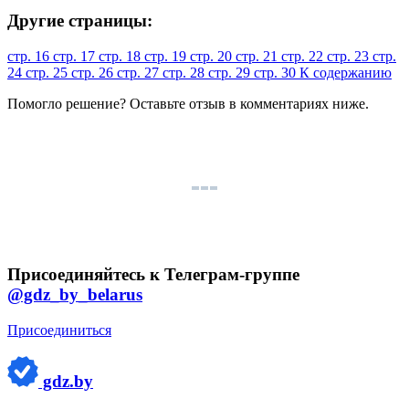
Другие страницы:
стр. 16
стр. 17
стр. 18
стр. 19
стр. 20
стр. 21
стр. 22
стр. 23
стр.
24
стр. 25
стр. 26
стр. 27
стр. 28
стр. 29
стр. 30
К содержанию
Помогло решение? Оставьте
отзыв
в комментариях ниже.
Присоединяйтесь к Телеграм-группе
@gdz_by_belarus
Присоединиться
gdz.by