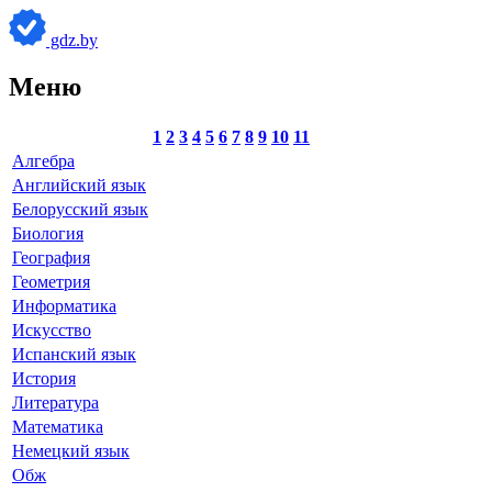
gdz.by
Меню
1
2
3
4
5
6
7
8
9
10
11
Алгебра
Английский язык
Белорусский язык
Биология
География
Геометрия
Информатика
Искусство
Испанский язык
История
Литература
Математика
Немецкий язык
Обж