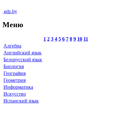
gdz.by
Меню
1
2
3
4
5
6
7
8
9
10
11
Алгебра
Английский язык
Белорусский язык
Биология
География
Геометрия
Информатика
Искусство
Испанский язык