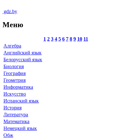
gdz.by
Меню
1
2
3
4
5
6
7
8
9
10
11
Алгебра
Английский язык
Белорусский язык
Биология
География
Геометрия
Информатика
Искусство
Испанский язык
История
Литература
Математика
Немецкий язык
Обж