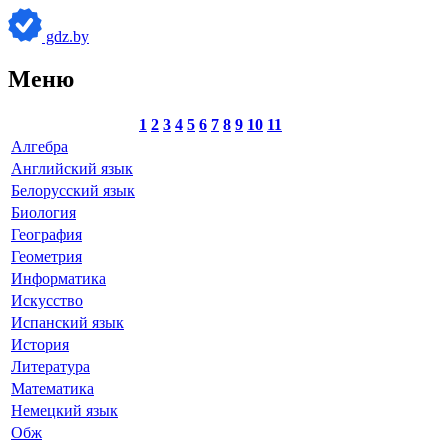
gdz.by
Меню
1
2
3
4
5
6
7
8
9
10
11
Алгебра
Английский язык
Белорусский язык
Биология
География
Геометрия
Информатика
Искусство
Испанский язык
История
Литература
Математика
Немецкий язык
Обж