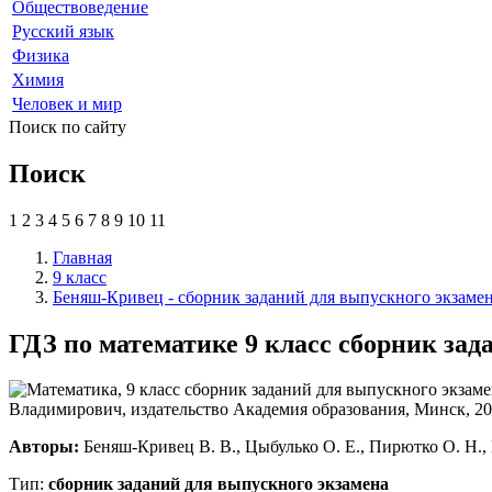
Обществоведение
Русский язык
Физика
Химия
Человек и мир
Поиск по сайту
Поиск
1
2
3
4
5
6
7
8
9
10
11
Главная
9 класс
Беняш-Кривец - сборник заданий для выпускного экзаме
ГДЗ по математике 9 класс сборник за
Авторы:
Беняш-Кривец В. В., Цыбулько О. Е., Пирютко О. Н., 
Тип:
сборник заданий для выпускного экзамена