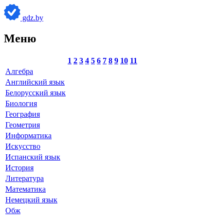
gdz.by
Меню
1
2
3
4
5
6
7
8
9
10
11
Алгебра
Английский язык
Белорусский язык
Биология
География
Геометрия
Информатика
Искусство
Испанский язык
История
Литература
Математика
Немецкий язык
Обж