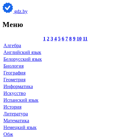
gdz.by
Меню
1
2
3
4
5
6
7
8
9
10
11
Алгебра
Английский язык
Белорусский язык
Биология
География
Геометрия
Информатика
Искусство
Испанский язык
История
Литература
Математика
Немецкий язык
Обж