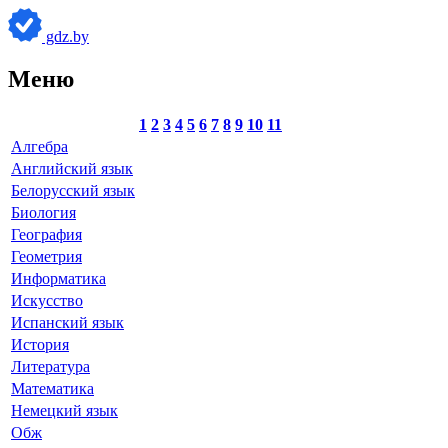
gdz.by
Меню
1
2
3
4
5
6
7
8
9
10
11
Алгебра
Английский язык
Белорусский язык
Биология
География
Геометрия
Информатика
Искусство
Испанский язык
История
Литература
Математика
Немецкий язык
Обж