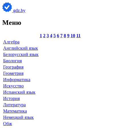
gdz.by
Меню
1
2
3
4
5
6
7
8
9
10
11
Алгебра
Английский язык
Белорусский язык
Биология
География
Геометрия
Информатика
Искусство
Испанский язык
История
Литература
Математика
Немецкий язык
Обж