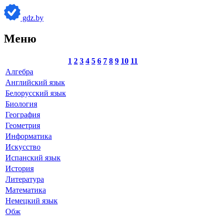
gdz.by
Меню
1
2
3
4
5
6
7
8
9
10
11
Алгебра
Английский язык
Белорусский язык
Биология
География
Геометрия
Информатика
Искусство
Испанский язык
История
Литература
Математика
Немецкий язык
Обж