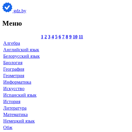
gdz.by
Меню
1
2
3
4
5
6
7
8
9
10
11
Алгебра
Английский язык
Белорусский язык
Биология
География
Геометрия
Информатика
Искусство
Испанский язык
История
Литература
Математика
Немецкий язык
Обж