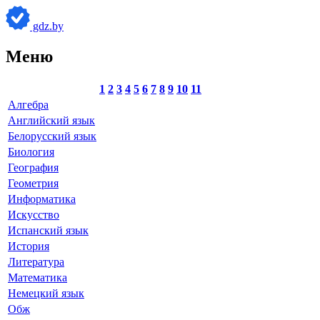
gdz.by
Меню
1
2
3
4
5
6
7
8
9
10
11
Алгебра
Английский язык
Белорусский язык
Биология
География
Геометрия
Информатика
Искусство
Испанский язык
История
Литература
Математика
Немецкий язык
Обж