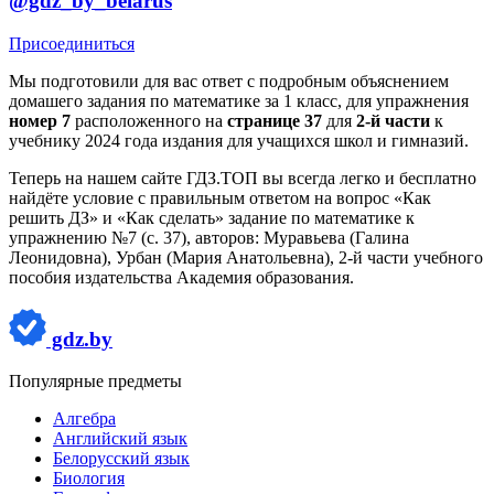
@gdz_by_belarus
Присоединиться
Мы подготовили для вас ответ c подробным объяснением
домашего задания по математике за 1 класс, для упражнения
номер 7
расположенного на
странице 37
для
2-й части
к
учебнику 2024 года издания для учащихся школ и гимназий.
Теперь на нашем сайте ГДЗ.ТОП вы всегда легко и бесплатно
найдёте условие с правильным ответом на вопрос «Как
решить ДЗ» и «Как сделать» задание по математике к
упражнению №7 (с. 37), авторов: Муравьева (Галина
Леонидовна), Урбан (Мария Анатольевна), 2-й части учебного
пособия издательства Академия образования.
gdz.by
Популярные предметы
Алгебра
Английский язык
Белорусский язык
Биология