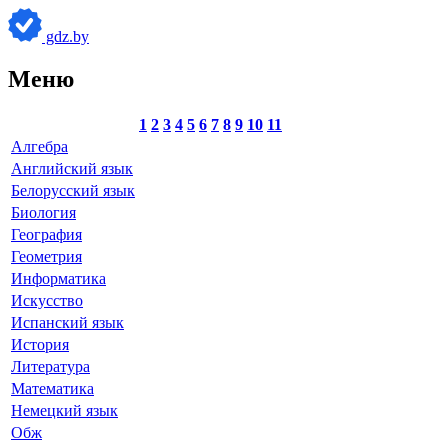
gdz.by
Меню
1
2
3
4
5
6
7
8
9
10
11
Алгебра
Английский язык
Белорусский язык
Биология
География
Геометрия
Информатика
Искусство
Испанский язык
История
Литература
Математика
Немецкий язык
Обж