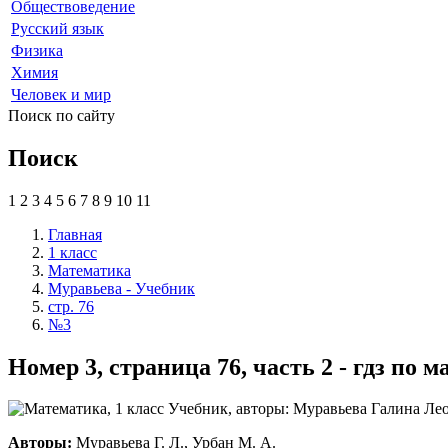
Обществоведение
Русский язык
Физика
Химия
Человек и мир
Поиск по сайту
Поиск
1
2
3
4
5
6
7
8
9
10
11
Главная
1 класс
Математика
Муравьева - Учебник
стр. 76
№3
Номер 3, страница 76, часть 2 - гдз по
Авторы:
Муравьева Г. Л., Урбан М. А.