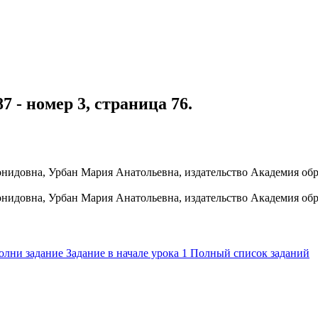
7 - номер 3, страница 76.
олни задание
Задание в начале урока
1
Полный список заданий