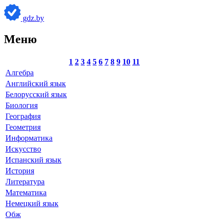
gdz.by
Меню
1
2
3
4
5
6
7
8
9
10
11
Алгебра
Английский язык
Белорусский язык
Биология
География
Геометрия
Информатика
Искусство
Испанский язык
История
Литература
Математика
Немецкий язык
Обж