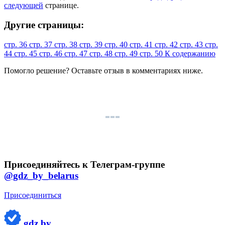
следующей
странице.
Другие страницы:
стр. 36
стр. 37
стр. 38
стр. 39
стр. 40
стр. 41
стр. 42
стр. 43
стр.
44
стр. 45
стр. 46
стр. 47
стр. 48
стр. 49
стр. 50
К содержанию
Помогло решение? Оставьте
отзыв
в комментариях ниже.
Присоединяйтесь к Телеграм-группе
@gdz_by_belarus
Присоединиться
gdz.by