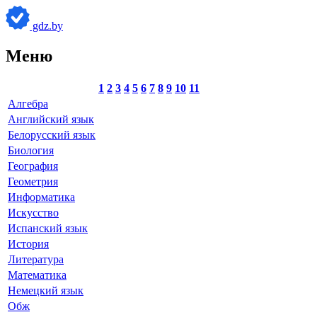
gdz.by
Меню
1
2
3
4
5
6
7
8
9
10
11
Алгебра
Английский язык
Белорусский язык
Биология
География
Геометрия
Информатика
Искусство
Испанский язык
История
Литература
Математика
Немецкий язык
Обж