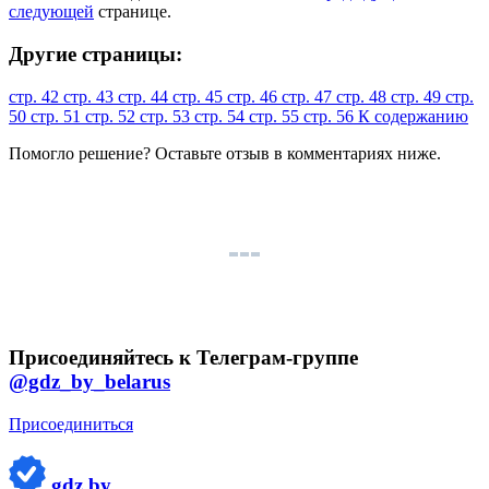
следующей
странице.
Другие страницы:
стр. 42
стр. 43
стр. 44
стр. 45
стр. 46
стр. 47
стр. 48
стр. 49
стр.
50
стр. 51
стр. 52
стр. 53
стр. 54
стр. 55
стр. 56
К содержанию
Помогло решение? Оставьте
отзыв
в комментариях ниже.
Присоединяйтесь к Телеграм-группе
@gdz_by_belarus
Присоединиться
gdz.by