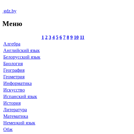
gdz.by
Меню
1
2
3
4
5
6
7
8
9
10
11
Алгебра
Английский язык
Белорусский язык
Биология
География
Геометрия
Информатика
Искусство
Испанский язык
История
Литература
Математика
Немецкий язык
Обж