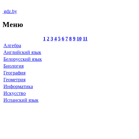
gdz.by
Меню
1
2
3
4
5
6
7
8
9
10
11
Алгебра
Английский язык
Белорусский язык
Биология
География
Геометрия
Информатика
Искусство
Испанский язык