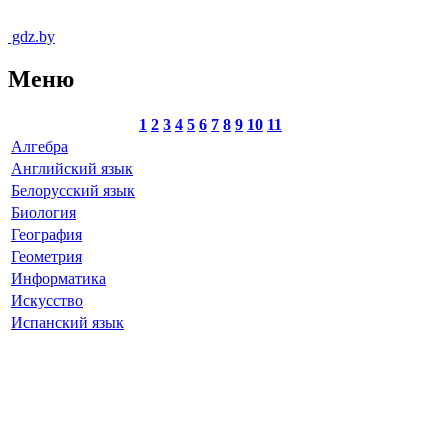
gdz.by
Меню
1
2
3
4
5
6
7
8
9
10
11
Алгебра
Английский язык
Белорусский язык
Биология
География
Геометрия
Информатика
Искусство
Испанский язык