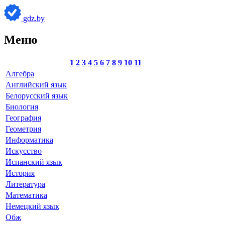
gdz.by
Меню
1
2
3
4
5
6
7
8
9
10
11
Алгебра
Английский язык
Белорусский язык
Биология
География
Геометрия
Информатика
Искусство
Испанский язык
История
Литература
Математика
Немецкий язык
Обж