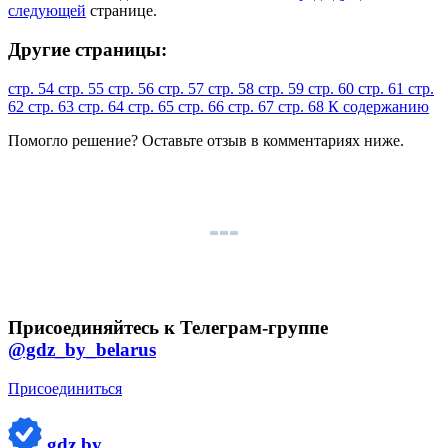
следующей
странице.
Другие страницы:
стр. 54
стр. 55
стр. 56
стр. 57
стр. 58
стр. 59
стр. 60
стр. 61
стр.
62
стр. 63
стр. 64
стр. 65
стр. 66
стр. 67
стр. 68
К содержанию
Помогло решение? Оставьте
отзыв
в комментариях ниже.
Присоединяйтесь к Телеграм-группе
@gdz_by_belarus
Присоединиться
gdz.by