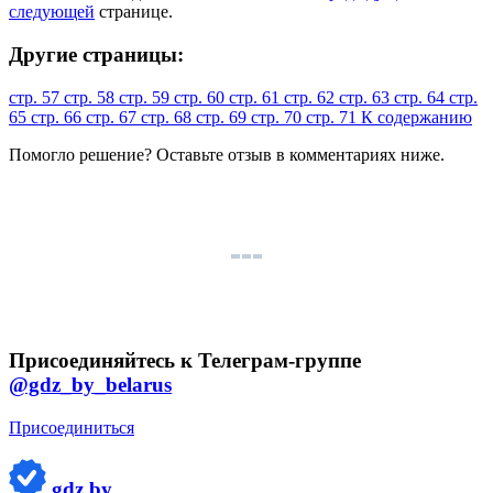
следующей
странице.
Другие страницы:
стр. 57
стр. 58
стр. 59
стр. 60
стр. 61
стр. 62
стр. 63
стр. 64
стр.
65
стр. 66
стр. 67
стр. 68
стр. 69
стр. 70
стр. 71
К содержанию
Помогло решение? Оставьте
отзыв
в комментариях ниже.
Присоединяйтесь к Телеграм-группе
@gdz_by_belarus
Присоединиться
gdz.by