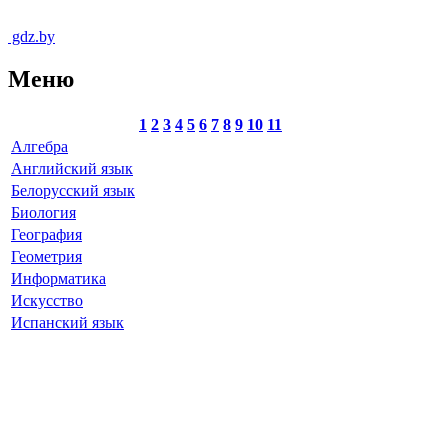
gdz.by
Меню
1
2
3
4
5
6
7
8
9
10
11
Алгебра
Английский язык
Белорусский язык
Биология
География
Геометрия
Информатика
Искусство
Испанский язык