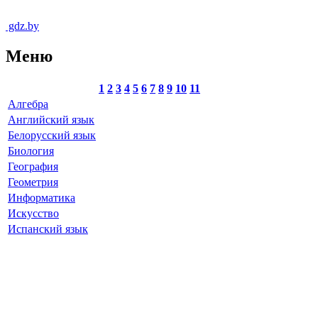
gdz.by
Меню
1
2
3
4
5
6
7
8
9
10
11
Алгебра
Английский язык
Белорусский язык
Биология
География
Геометрия
Информатика
Искусство
Испанский язык