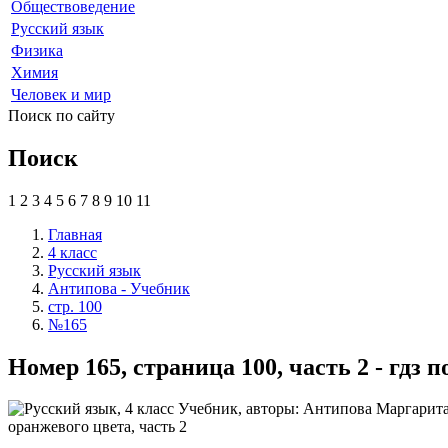
Обществоведение
Русский язык
Физика
Химия
Человек и мир
Поиск по сайту
Поиск
1
2
3
4
5
6
7
8
9
10
11
Главная
4 класс
Русский язык
Антипова - Учебник
стр. 100
№165
Номер 165, страница 100, часть 2 - гдз