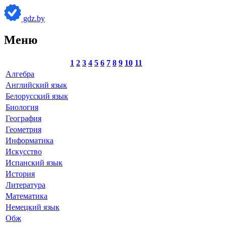
gdz.by
Меню
1
2
3
4
5
6
7
8
9
10
11
Алгебра
Английский язык
Белорусский язык
Биология
География
Геометрия
Информатика
Искусство
Испанский язык
История
Литература
Математика
Немецкий язык
Обж