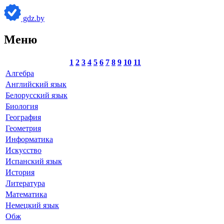
gdz.by
Меню
1
2
3
4
5
6
7
8
9
10
11
Алгебра
Английский язык
Белорусский язык
Биология
География
Геометрия
Информатика
Искусство
Испанский язык
История
Литература
Математика
Немецкий язык
Обж