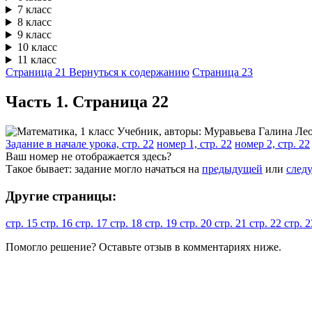
7 класс
8 класс
9 класс
10 класс
11 класс
Страница 21
Вернуться к содержанию
Страница 23
Часть 1. Cтраница 22
Задание в начале урока, стр. 22
номер 1, стр. 22
номер 2, стр. 22
Ваш номер не отображается здесь?
Такое бывает: задание могло начаться на
предыдущей
или
след
Другие страницы:
стр. 15
стр. 16
стр. 17
стр. 18
стр. 19
стр. 20
стр. 21
стр. 22
стр. 
Помогло решение? Оставьте
отзыв
в комментариях ниже.