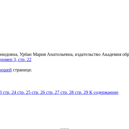
номер 3, стр. 22
ующей
странице.
23
стр. 24
стр. 25
стр. 26
стр. 27
стр. 28
стр. 29
К содержанию