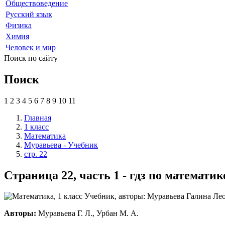
Обществоведение
Русский язык
Физика
Химия
Человек и мир
Поиск по сайту
Поиск
1
2
3
4
5
6
7
8
9
10
11
Главная
1 класс
Математика
Муравьева - Учебник
стр. 22
Страница 22, часть 1 - гдз по математик
Авторы:
Муравьева Г. Л., Урбан М. А.