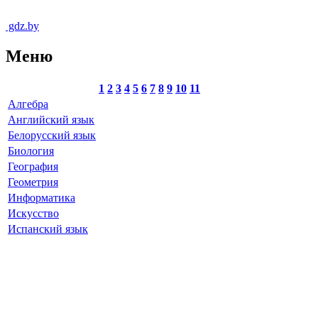
gdz.by
Меню
1
2
3
4
5
6
7
8
9
10
11
Алгебра
Английский язык
Белорусский язык
Биология
География
Геометрия
Информатика
Искусство
Испанский язык