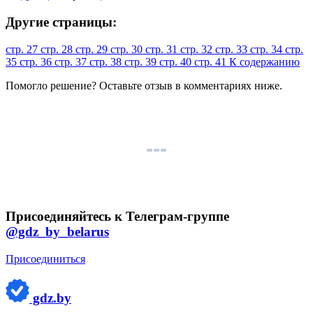
Другие страницы:
стр. 27
стр. 28
стр. 29
стр. 30
стр. 31
стр. 32
стр. 33
стр. 34
стр.
35
стр. 36
стр. 37
стр. 38
стр. 39
стр. 40
стр. 41
К содержанию
Помогло решение? Оставьте
отзыв
в комментариях ниже.
Присоединяйтесь к Телеграм-группе
@gdz_by_belarus
Присоединиться
gdz.by