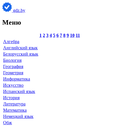
gdz.by
Меню
1
2
3
4
5
6
7
8
9
10
11
Алгебра
Английский язык
Белорусский язык
Биология
География
Геометрия
Информатика
Искусство
Испанский язык
История
Литература
Математика
Немецкий язык
Обж