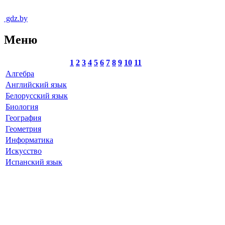
gdz.by
Меню
1
2
3
4
5
6
7
8
9
10
11
Алгебра
Английский язык
Белорусский язык
Биология
География
Геометрия
Информатика
Искусство
Испанский язык