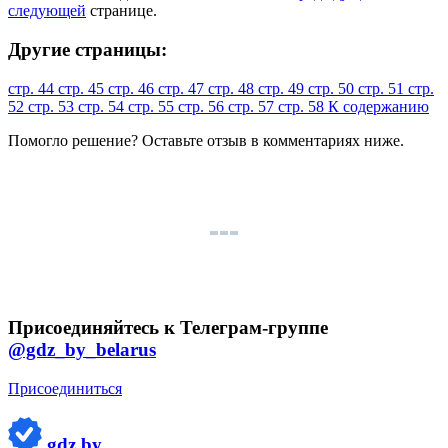
следующей
странице.
Другие страницы:
стр. 44
стр. 45
стр. 46
стр. 47
стр. 48
стр. 49
стр. 50
стр. 51
стр.
52
стр. 53
стр. 54
стр. 55
стр. 56
стр. 57
стр. 58
К содержанию
Помогло решение? Оставьте
отзыв
в комментариях ниже.
Присоединяйтесь к Телеграм-группе
@gdz_by_belarus
Присоединиться
gdz.by