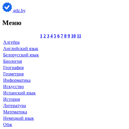
gdz.by
Меню
1
2
3
4
5
6
7
8
9
10
11
Алгебра
Английский язык
Белорусский язык
Биология
География
Геометрия
Информатика
Искусство
Испанский язык
История
Литература
Математика
Немецкий язык
Обж