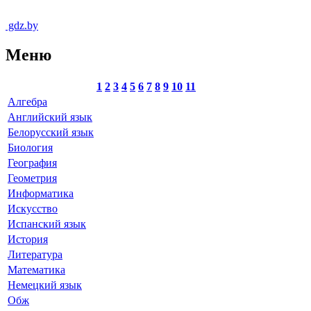
gdz.by
Меню
1
2
3
4
5
6
7
8
9
10
11
Алгебра
Английский язык
Белорусский язык
Биология
География
Геометрия
Информатика
Искусство
Испанский язык
История
Литература
Математика
Немецкий язык
Обж