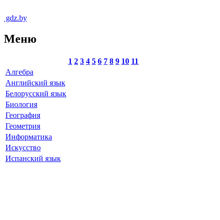
gdz.by
Меню
1
2
3
4
5
6
7
8
9
10
11
Алгебра
Английский язык
Белорусский язык
Биология
География
Геометрия
Информатика
Искусство
Испанский язык