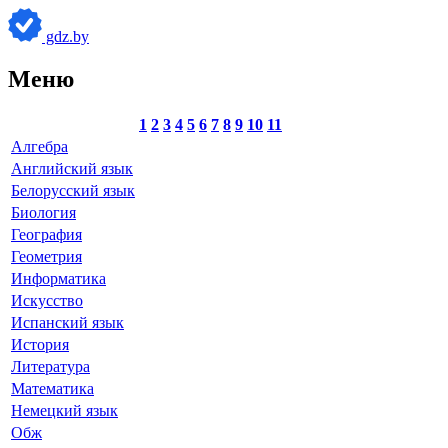
gdz.by
Меню
1
2
3
4
5
6
7
8
9
10
11
Алгебра
Английский язык
Белорусский язык
Биология
География
Геометрия
Информатика
Искусство
Испанский язык
История
Литература
Математика
Немецкий язык
Обж