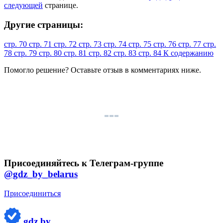
следующей
странице.
Другие страницы:
стр. 70
стр. 71
стр. 72
стр. 73
стр. 74
стр. 75
стр. 76
стр. 77
стр.
78
стр. 79
стр. 80
стр. 81
стр. 82
стр. 83
стр. 84
К содержанию
Помогло решение? Оставьте
отзыв
в комментариях ниже.
Присоединяйтесь к Телеграм-группе
@gdz_by_belarus
Присоединиться
gdz.by