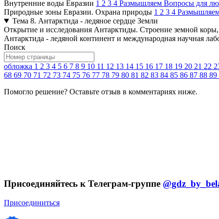
Внутренние воды Евразии
1
2
3
4
Размышляем
Вопросы для л
Природные зоны Евразии. Охрана природы
1
2
3
4
Размышляе
Тема 8. Антарктида - ледяное сердце Земли
Открытие и исследования Антарктиды. Строение земной коры,
Антарктида - ледяной континент и международная научная лаб
Поиск
обложка
1
2
3
4
5
6
7
8
9
10
11
12
13
14
15
16
17
18
19
20
21
22
2
68
69
70
71
72
73
74
75
76
77
78
79
80
81
82
83
84
85
86
87
88
89
Помогло решение? Оставьте
отзыв
в комментариях ниже.
Присоединяйтесь к Телеграм-группе
@gdz_by_bel
Присоединиться