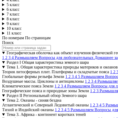
5 класс
6 класс
7 класс
8 класс
9 класс
10 класс
11 класс
По номерам
По страницам
Поиск
Географическая оболочка как объект изучения физической г
1
2
3
4
Размышляем
Вопросы для любознательных
Домашнее за
Раздел I Общая характеристика земного шара
Тема 1. Общая характеристика природы материков и океанов
Теория литосферных плит. Платформы и складчатые пояса
1
2
Глобальные формы рельефа Земли
1
2
3
4
5
Размышляем
Вопрос
Воздушные массы. Циклоны и антициклоны
1
2
3
4
Размышля
Климатические пояса Земли
1
2
3
4
Размышляем
Вопросы для 
Географические пояса и природные зоны Земли
1
2
3
Размышл
Раздел II Региональный обзор Земного шара
Тема 2. Океаны - синяя бездна
Атлантический и Северный Ледовитый океаны
1
2
3
4
5
Размы
Тихий и Индийский океаны
1
2
3
4
5
Размышляем
Вопросы дл
Тема 3. Африка - континент коротких теней