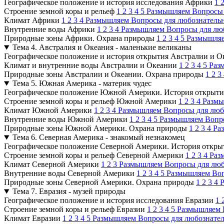
Географическое положение и история исследования Африки
1
Строение земной коры и рельеф
1
2
3
4
5
Размышляем
Вопросы
Климат Африки
1
2
3
4
Размышляем
Вопросы для любознател
Внутренние воды Африки
1
2
3
4
Размышляем
Вопросы для лю
Природные зоны Африки. Охрана природы
1
2
3
4
5
Размышля
Тема 4. Австралия и Океания - маленькие великаны
Географическое положение и история открытия Австралии и О
Климат и внутренние воды Австралии и Океании
1
2
3
4
5
Раз
Природные зоны Австралии и Океании. Охрана природы
1
2
3
Тема 5. Южная Америка - материк чудес
Географическое положение Южной Америки. История открыти
Строение земной коры и рельеф Южной Америки
1
2
3
4
Разм
Климат Южной Америки
1
2
3
4
Размышляем
Вопросы для лю
Внутренние воды Южной Америки
1
2
3
4
5
Размышляем
Вопр
Природные зоны Южной Америки. Охрана природы
1
2
3
4
Ра
Тема 6. Северная Америка - знакомый незнакомец
Географическое положение Северной Америки. История откры
Строение земной коры и рельеф Северной Америки
1
2
3
4
Раз
Климат Северной Америки
1
2
3
Размышляем
Вопросы для лю
Внутренние воды Северной Америки
1
2
3
4
5
Размышляем
Во
Природные зоны Северной Америки. Охрана природы
1
2
3
4
Тема 7. Евразия - музей природы
Географическое положение и история исследования Евразии
1
Строение земной коры и рельеф Евразии
1
2
3
4
5
Размышляем
Климат Евразии
1
2
3
4
5
Размышляем
Вопросы для любознате