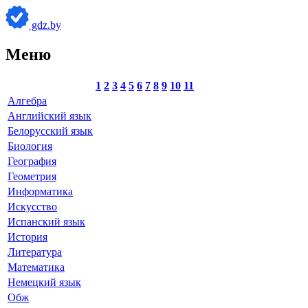
gdz.by
Меню
1
2
3
4
5
6
7
8
9
10
11
Алгебра
Английский язык
Белорусский язык
Биология
География
Геометрия
Информатика
Искусство
Испанский язык
История
Литература
Математика
Немецкий язык
Обж