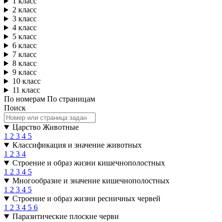
1 класс
2 класс
3 класс
4 класс
5 класс
6 класс
7 класс
8 класс
9 класс
10 класс
11 класс
По номерам
По страницам
Поиск
Царство Животные
1
2
3
4
5
Классификация и значение животных
1
2
3
4
Строение и образ жизни кишечнополостных
1
2
3
4
5
Многообразие и значение кишечнополостных
1
2
3
4
5
Строение и образ жизни ресничных червей
1
2
3
4
5
6
Паразитические плоские черви