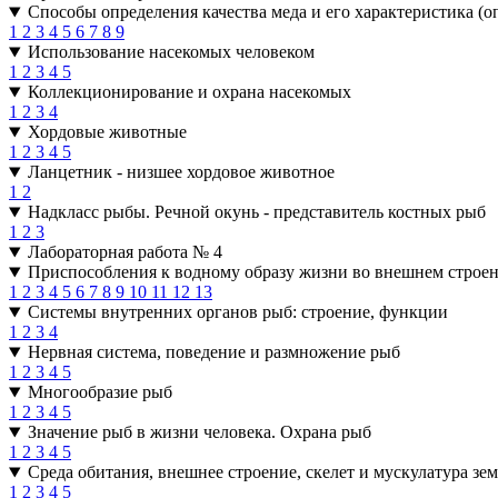
Способы определения качества меда и его характеристика (
1
2
3
4
5
6
7
8
9
Использование насекомых человеком
1
2
3
4
5
Коллекционирование и охрана насекомых
1
2
3
4
Хордовые животные
1
2
3
4
5
Ланцетник - низшее хордовое животное
1
2
Надкласс рыбы. Речной окунь - представитель костных рыб
1
2
3
Лабораторная работа № 4
Приспособления к водному образу жизни во внешнем строе
1
2
3
4
5
6
7
8
9
10
11
12
13
Системы внутренних органов рыб: строение, функции
1
2
3
4
Нервная система, поведение и размножение рыб
1
2
3
4
5
Многообразие рыб
1
2
3
4
5
Значение рыб в жизни человека. Охрана рыб
1
2
3
4
5
Среда обитания, внешнее строение, скелет и мускулатура з
1
2
3
4
5