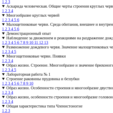
1
2
3
Аскарида человеческая. Общие черты строения круглых чер
1
2
3
4
Многообразие круглых червей
1
2
3
4
5
6
Малощетинковые черви. Среда обитания, внешнее и внутрен
1
2
3
4
5
6
Демонстрационный опыт
Наблюдение за движением и реакциями на раздражение дожд
1
2
3
4
5
6
7
8
9
10
11
12
13
Размножение дождевого червя. Значение малощетинковых че
1
2
3
4
5
Многощетинковые черви. Пиявки
1
2
3
4
Образ жизни. Строение. Многообразие и значение брюхоног
1
2
3
4
5
Лабораторная работа № 1
Строение раковины прудовика и беззубки
1
2
3
4
5
6
7
8
9
10
Образ жизни. Особенности строения и многообразие двуств
1
2
3
4
Образ жизни, особенности строения и многообразие голово
1
2
3
4
Общая характеристика типа Членистоногие
1
2
3