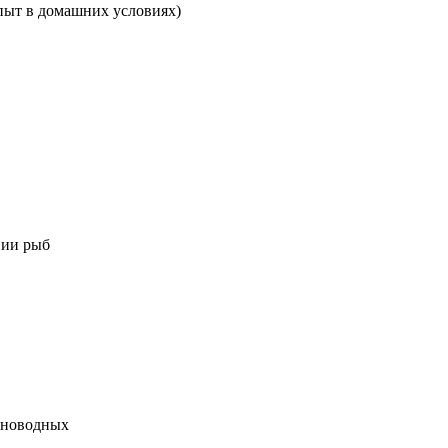
опыт в домашних условиях)
нии рыб
емноводных