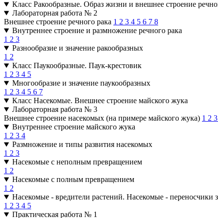
Класс Ракообразные. Образ жизни и внешнее строение речно
Лабораторная работа № 2
Внешнее строение речного рака
1
2
3
4
5
6
7
8
Внутреннее строение и размножение речного рака
1
2
3
Разнообразие и значение ракообразных
1
2
Класс Паукообразные. Паук-крестовик
1
2
3
4
5
Многообразие и значение паукообразных
1
2
3
4
5
6
7
Класс Насекомые. Внешнее строение майского жука
Лабораторная работа № 3
Внешнее строение насекомых (на примере майского жука)
1
2
Внутреннее строение майского жука
1
2
3
4
Размножение и типы развития насекомых
1
2
3
Насекомые с неполным превращением
1
2
Насекомые с полным превращением
1
2
Насекомые - вредители растений. Насекомые - переносчики 
1
2
3
4
5
Практическая работа № 1