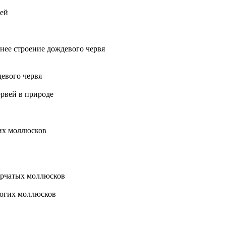
вей
нее строение дождевого червя
евого червя
рвей в природе
их моллюсков
орчатых моллюсков
ногих моллюсков