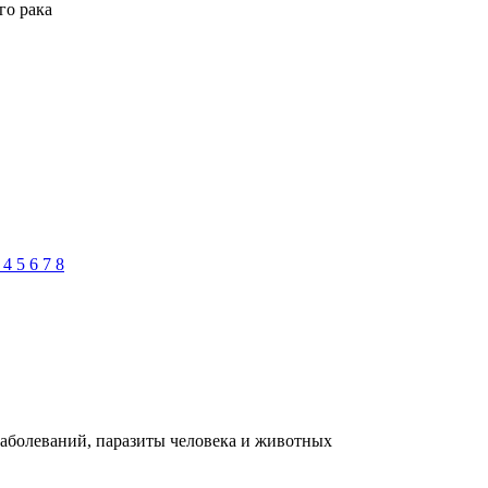
го рака
3
4
5
6
7
8
заболеваний, паразиты человека и животных