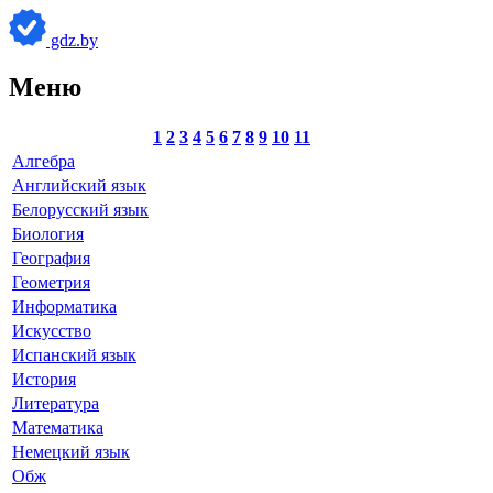
gdz.by
Меню
1
2
3
4
5
6
7
8
9
10
11
Алгебра
Английский язык
Белорусский язык
Биология
География
Геометрия
Информатика
Искусство
Испанский язык
История
Литература
Математика
Немецкий язык
Обж