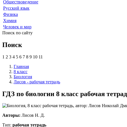
Обществоведение
Русский язык
Физика
Химия
Человек и мир
Поиск по сайту
Поиск
1
2
3
4
5
6
7
8
9
10
11
Главная
8 класс
Биология
Лисов - рабочая тетрадь
ГДЗ по биологии 8 класс рабочая тетра
Авторы:
Лисов Н. Д.
Тип:
рабочая тетрадь