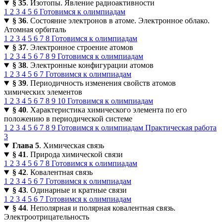
§ 35
. Изотопы. Явление радиоактивности
1
2
3
4
5
6
Готовимся к олимпиадам
§ 36
. Состояние электронов в атоме. Электронное облако.
Атомная орбиталь
1
2
3
4
5
6
7
8
Готовимся к олимпиадам
§ 37
. Электронное строение атомов
1
2
3
4
5
6
7
8
9
Готовимся к олимпиадам
§ 38
. Электронные конфигурации атомов
1
2
3
4
5
6
7
Готовимся к олимпиадам
§ 39
. Периодичность изменения свойств атомов
химических элементов
1
2
3
4
5
6
7
8
9
10
Готовимся к олимпиадам
§ 40
. Характеристика химического элемента по его
положению в периодической системе
1
2
3
4
5
6
7
8
9
Готовимся к олимпиадам
Практическая работа
3
Глава 5
. Химическая связь
§ 41
. Природа химической связи
1
2
3
4
5
6
7
8
Готовимся к олимпиадам
§ 42
. Ковалентная связь
1
2
3
4
5
6
7
Готовимся к олимпиадам
§ 43
. Одинарные и кратные связи
1
2
3
4
5
6
7
Готовимся к олимпиадам
§ 44
. Неполярная и полярная ковалентная связь.
Электроотрицательность