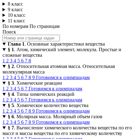
8 класс
9 класс
10 класс
11 класс
По номерам
По страницам
Поиск
Глава 1
. Основные характеристики вещества
§ 1
. Атом, химический элемент, молекула. Простые и
сложные вещества
1
2
3
4
5
6
7
8
§ 2
. Относительная атомная масса. Относительная
молекулярная масса
1
2
3
4
5
6
7
8
9
Готовимся к олимпиадам
§ 3
. Химические реакции
1
2
3
4
5
6
7
Готовимся к олимпиадам
§ 4
. Типы химических реакций
1
2
3
4
5
6
7
Готовимся к олимпиадам
§ 5
. Химическое количество вещества
1
2
3
4
5
6
7
8
9
Готовимся к олимпиадам
§ 6
. Молярная масса. Молярный объем газов
1
2
3
4
5
6
7
8
9
Готовимся к олимпиадам
§ 7
. Вычисление химического количества вещества по его
массе и массы вещества по его химическому количеству
1
2
3
4
5
6
7
Готовимся к олимпиадам