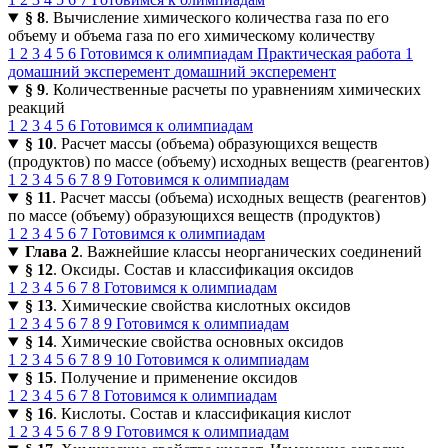
§ 8
. Вычисление химического количества газа по его
объему и объема газа по его химическому количеству
1
2
3
4
5
6
Готовимся к олимпиадам
Практическая работа 1
домашний эксперемент
домашний эксперемент
§ 9
. Количественные расчеты по уравнениям химических
реакций
1
2
3
4
5
6
Готовимся к олимпиадам
§ 10
. Расчет массы (объема) образующихся веществ
(продуктов) по массе (объему) исходных веществ (реагентов)
1
2
3
4
5
6
7
8
9
Готовимся к олимпиадам
§ 11
. Расчет массы (объема) исходных веществ (реагентов)
по массе (объему) образующихся веществ (продуктов)
1
2
3
4
5
6
7
Готовимся к олимпиадам
Глава 2
. Важнейшие классы неорганических соединений
§ 12
. Оксиды. Состав и классификация оксидов
1
2
3
4
5
6
7
8
Готовимся к олимпиадам
§ 13
. Химические свойства кислотных оксидов
1
2
3
4
5
6
7
8
9
Готовимся к олимпиадам
§ 14
. Химические свойства основных оксидов
1
2
3
4
5
6
7
8
9
10
Готовимся к олимпиадам
§ 15
. Получение и применение оксидов
1
2
3
4
5
6
7
8
Готовимся к олимпиадам
§ 16
. Кислоты. Состав и классификация кислот
1
2
3
4
5
6
7
8
9
Готовимся к олимпиадам