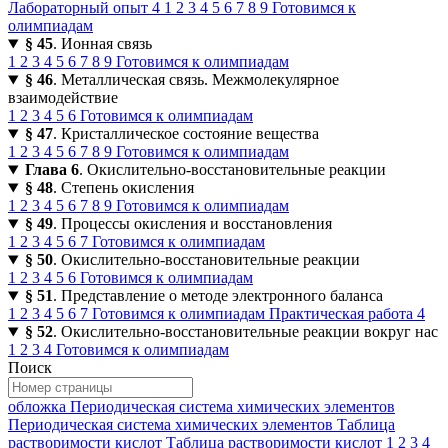
Лабораторный опыт 4
1
2
3
4
5
6
7
8
9
Готовимся к
олимпиадам
§ 45
. Ионная связь
1
2
3
4
5
6
7
8
9
Готовимся к олимпиадам
§ 46
. Металлическая связь. Межмолекулярное
взаимодействие
1
2
3
4
5
6
Готовимся к олимпиадам
§ 47
. Кристаллическое состояние вещества
1
2
3
4
5
6
7
8
9
Готовимся к олимпиадам
Глава 6
. Окислительно-восстановительные реакции
§ 48
. Степень окисления
1
2
3
4
5
6
7
8
9
Готовимся к олимпиадам
§ 49
. Процессы окисления и восстановления
1
2
3
4
5
6
7
Готовимся к олимпиадам
§ 50
. Окислительно-восстановительные реакции
1
2
3
4
5
6
Готовимся к олимпиадам
§ 51
. Представление о методе электронного баланса
1
2
3
4
5
6
7
Готовимся к олимпиадам
Практическая работа 4
§ 52
. Окислительно-восстановительные реакции вокруг нас
1
2
3
4
Готовимся к олимпиадам
Поиск
обложка
Периодическая система химических элементов
Периодическая система химических элементов
Таблица
растворимости кислот
Таблица растворимости кислот
1
2
3
4