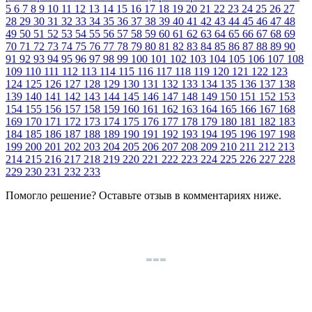
5
6
7
8
9
10
11
12
13
14
15
16
17
18
19
20
21
22
23
24
25
26
27
28
29
30
31
32
33
34
35
36
37
38
39
40
41
42
43
44
45
46
47
48
49
50
51
52
53
54
55
56
57
58
59
60
61
62
63
64
65
66
67
68
69
70
71
72
73
74
75
76
77
78
79
80
81
82
83
84
85
86
87
88
89
90
91
92
93
94
95
96
97
98
99
100
101
102
103
104
105
106
107
108
109
110
111
112
113
114
115
116
117
118
119
120
121
122
123
124
125
126
127
128
129
130
131
132
133
134
135
136
137
138
139
140
141
142
143
144
145
146
147
148
149
150
151
152
153
154
155
156
157
158
159
160
161
162
163
164
165
166
167
168
169
170
171
172
173
174
175
176
177
178
179
180
181
182
183
184
185
186
187
188
189
190
191
192
193
194
195
196
197
198
199
200
201
202
203
204
205
206
207
208
209
210
211
212
213
214
215
216
217
218
219
220
221
222
223
224
225
226
227
228
229
230
231
232
233
Помогло решение? Оставьте
отзыв
в комментариях ниже.