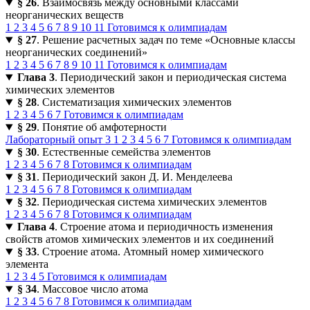
§ 26
. Взаимосвязь между основными классами
неорганических веществ
1
2
3
4
5
6
7
8
9
10
11
Готовимся к олимпиадам
§ 27
. Решение расчетных задач по теме «Основные классы
неорганических соединений»
1
2
3
4
5
6
7
8
9
10
11
Готовимся к олимпиадам
Глава 3
. Периодический закон и периодическая система
химических элементов
§ 28
. Систематизация химических элементов
1
2
3
4
5
6
7
Готовимся к олимпиадам
§ 29
. Понятие об амфотерности
Лабораторный опыт 3
1
2
3
4
5
6
7
Готовимся к олимпиадам
§ 30
. Естественные семейства элементов
1
2
3
4
5
6
7
8
Готовимся к олимпиадам
§ 31
. Периодический закон Д. И. Менделеева
1
2
3
4
5
6
7
8
Готовимся к олимпиадам
§ 32
. Периодическая система химических элементов
1
2
3
4
5
6
7
8
Готовимся к олимпиадам
Глава 4
. Строение атома и периодичность изменения
свойств атомов химических элементов и их соединений
§ 33
. Строение атома. Атомный номер химического
элемента
1
2
3
4
5
Готовимся к олимпиадам
§ 34
. Массовое число атома
1
2
3
4
5
6
7
8
Готовимся к олимпиадам