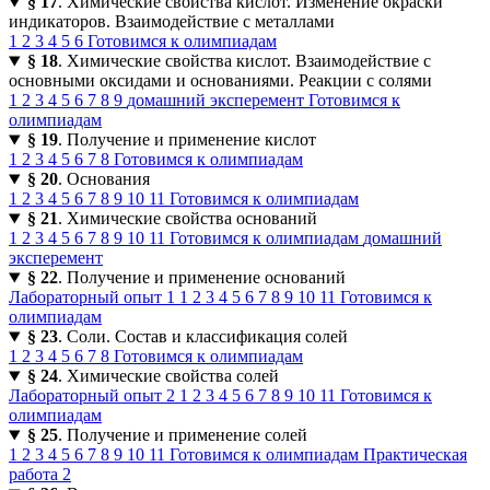
§ 17
. Химические свойства кислот. Изменение окраски
индикаторов. Взаимодействие с металлами
1
2
3
4
5
6
Готовимся к олимпиадам
§ 18
. Химические свойства кислот. Взаимодействие с
основными оксидами и основаниями. Реакции с солями
1
2
3
4
5
6
7
8
9
домашний эксперемент
Готовимся к
олимпиадам
§ 19
. Получение и применение кислот
1
2
3
4
5
6
7
8
Готовимся к олимпиадам
§ 20
. Основания
1
2
3
4
5
6
7
8
9
10
11
Готовимся к олимпиадам
§ 21
. Химические свойства оснований
1
2
3
4
5
6
7
8
9
10
11
Готовимся к олимпиадам
домашний
эксперемент
§ 22
. Получение и применение оснований
Лабораторный опыт 1
1
2
3
4
5
6
7
8
9
10
11
Готовимся к
олимпиадам
§ 23
. Соли. Состав и классификация солей
1
2
3
4
5
6
7
8
Готовимся к олимпиадам
§ 24
. Химические свойства солей
Лабораторный опыт 2
1
2
3
4
5
6
7
8
9
10
11
Готовимся к
олимпиадам
§ 25
. Получение и применение солей
1
2
3
4
5
6
7
8
9
10
11
Готовимся к олимпиадам
Практическая
работа 2