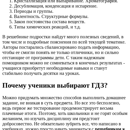
Кристаллизация или выпаривание. Хроматография.
Десублимация, конденсация и испарение.
Периоды и группы.
Валентность. Структурные формулы.
Закон постоянства состава веществ.
Типы химических реакций, и т.д.
В решебнике подростки найдут много полезных сведений, в
том числе и подробные пояснения по всей текущей тематике.
Авторы постарались сбалансировано подать информацию,
чтобы ее смогли понять не только отличники, но и сильно
отстающие от программы дети. С таким надежным
помощником можно не сомневаться в конечных результатах -
учащиеся приобретут необходимые навыки и станут
стабильно получать десятки на уроках.
Почему ученики выбирают ГДЗ?
Можно придумать множество способов выполнить домашнее
задание, не вникая в суть предмета. Но все это бесполезно,
ведь первое же тестирование продемонстрирует весьма
плачевные итоги. Поэтому, хоть школьники и не горят особым
желанием, но изучать дисциплину им предстоит
добросовестно. Не обязательно зубрить все, что написано в
учебниках, нужно просто начать заниматься с
решебником к