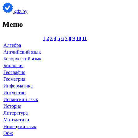
gdz.by
Меню
1
2
3
4
5
6
7
8
9
10
11
Алгебра
Английский язык
Белорусский язык
Биология
География
Геометрия
Информатика
Искусство
Испанский язык
История
Литература
Математика
Немецкий язык
Обж