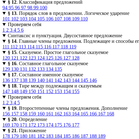
§ 12
. Классификация предложений
94
95
96
97
98
99
100
§ 13
. Порядок слов в предложении. Логическое ударение
101
102
103
104
105
106
107
108
109
110
Проверяем себя
1
2
3
4
5
6
Синтаксис и пунктуация. Двусоставное предложение
§ 14
. Главные члены предложения. Подлежащее и способы е
111
112
113
114
115
116
117
118
119
§ 15
. Сказуемое. Простое глагольное сказуемое
120
121
122
123
124
125
126
127
128
§ 16
. Составное глагольное сказуемое
129
130
131
132
133
134
135
§ 17
. Составное именное сказуемое
136
137
138
139
140
141
142
143
144
145
146
§ 18
. Тире между подлежащим и сказуемым
147
148
149
150
151
152
153
154
155
Проверяем себя
1
2
3
4
5
§ 19
. Второстепенные члены предложения. Дополнение
156
157
158
159
160
161
162
163
164
165
166
167
168
§ 20
. Определение
169
170
171
172
173
174
175
176
177
§ 21
. Приложение
178
179
180
181
182
183
184
185
186
187
188
189