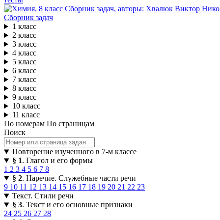
Сборник задач
1 класс
2 класс
3 класс
4 класс
5 класс
6 класс
7 класс
8 класс
9 класс
10 класс
11 класс
По номерам
По страницам
Поиск
Повторение изученного в 7-м классе
§ 1
. Глагол и его формы
1
2
3
4
5
6
7
8
§ 2
. Наречие. Служебные части речи
9
10
11
12
13
14
15
16
17
18
19
20
21
22
23
Текст. Стили речи
§ 3
. Текст и его основные признаки
24
25
26
27
28