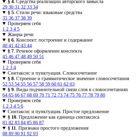
§ 4
. Средства реализации авторского замысла
29
30
31
32
33
34
§ 5
. Стили речи: языковые средства
35
36
37
38
39
Проверяем себя
1
2
3
4
5
Жанры речи
§ 6
. Конспект: построение и содержание
40
41
42
43
44
§ 7
. Речевое оформление конспекта
45
46
47
48
49
50
51
Проверяем себя
1
2
3
4
Синтаксис и пунктуация. Словосочетание
§ 8
. Строение и грамматическое значение словосочетания
52
53
54
55
56
57
58
59
60
61
62
63
§ 9
. Виды подчинительной связи слов в словосочетаниях
64
65
66
67
68
69
70
71
72
73
74
75
76
77
78
79
80
Проверяем себя
1
2
3
4
5
6
Синтаксис и пунктуация. Простое предложение
§ 10
. Предложение как единица синтаксиса
81
82
83
84
85
86
87
§ 11
. Признаки простого предложения
88
89
90
91
92
93