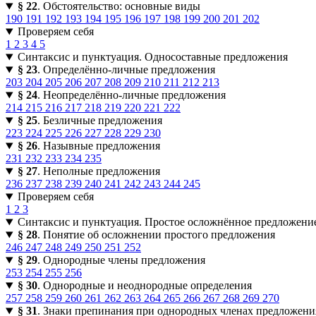
§ 22
. Обстоятельство: основные виды
190
191
192
193
194
195
196
197
198
199
200
201
202
Проверяем себя
1
2
3
4
5
Синтаксис и пунктуация. Односоставные предложения
§ 23
. Определённо-личные предложения
203
204
205
206
207
208
209
210
211
212
213
§ 24
. Неопределённо-личные предложения
214
215
216
217
218
219
220
221
222
§ 25
. Безличные предложения
223
224
225
226
227
228
229
230
§ 26
. Назывные предложения
231
232
233
234
235
§ 27
. Неполные предложения
236
237
238
239
240
241
242
243
244
245
Проверяем себя
1
2
3
Синтаксис и пунктуация. Простое осложнённое предложени
§ 28
. Понятие об осложнении простого предложения
246
247
248
249
250
251
252
§ 29
. Однородные члены предложения
253
254
255
256
§ 30
. Однородные и неоднородные определения
257
258
259
260
261
262
263
264
265
266
267
268
269
270
§ 31
. Знаки препинания при однородных членах предложени