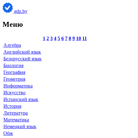
gdz.by
Меню
1
2
3
4
5
6
7
8
9
10
11
Алгебра
Английский язык
Белорусский язык
Биология
География
Геометрия
Информатика
Искусство
Испанский язык
История
Литература
Математика
Немецкий язык
Обж