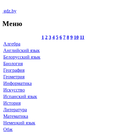
gdz.by
Меню
1
2
3
4
5
6
7
8
9
10
11
Алгебра
Английский язык
Белорусский язык
Биология
География
Геометрия
Информатика
Искусство
Испанский язык
История
Литература
Математика
Немецкий язык
Обж