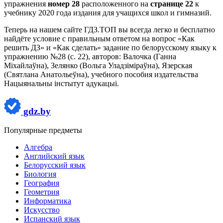
упражнения
номер 28
расположенного на
странице 22
к
учебнику 2020 года издания для учащихся школ и гимназий.
Теперь на нашем сайте ГДЗ.ТОП вы всегда легко и бесплатно
найдёте условие с правильным ответом на вопрос «Как
решить ДЗ» и «Как сделать» задание по белорусскому языку к
упражнению №28 (с. 22), авторов: Валочка (Ганна
Міхайлаўна), Зелянко (Вольга Уладзіміраўна), Язерская
(Святлана Анатольеўна), учебного пособия издательства
Нацыянальны інстытут адукацыі.
gdz.by
Популярные предметы
Алгебра
Английский язык
Белорусский язык
Биология
География
Геометрия
Информатика
Искусство
Испанский язык