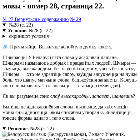
мовы - номер 28, страница 22.
№ 27
Вернуться к содержанию
№ 29
№28 (с. 22)
Условие.
№28 (с. 22)
скриншот условия
28.
Прачытайце. Вызначце асноўную думку тэксту.
Шчырасць! У Беларусі гэта слова ў асаблівай пашане.
Шчырымі называюць добрых і працавітых людзей. Шчыры —
значыць, высакародны, без хлусні і падману, увесь без астатку.
Шчыры — хто не здрадзіць сябру, заўжды адгукнецца на чужы
боль, хто шануе матчына слова, бацькоўскія запаветы. Кажуць
яшчэ: шчыраваць. Гэта значыць — старацца («Звязда»).
Як вы разумееце сэнс слоў
высакародны
,
запавет
,
шанаваць
?
Выпішыце аднакаранёвыя словы, вызначце, да якіх часцін
мовы яны адносяцца і якім спосабам утвораны. Знайдзіце ў
тэксце формы аднаго і таго слова.
Решение.
№28 (с. 22)