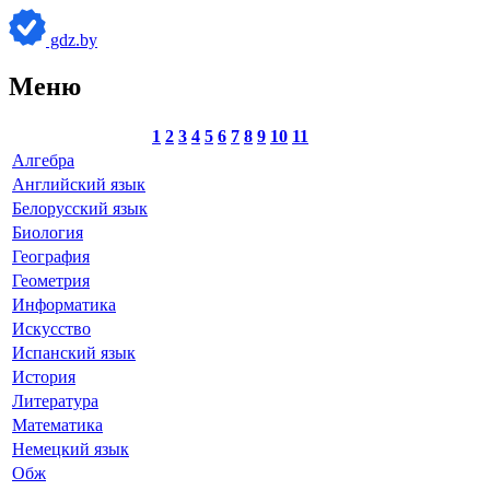
gdz.by
Меню
1
2
3
4
5
6
7
8
9
10
11
Алгебра
Английский язык
Белорусский язык
Биология
География
Геометрия
Информатика
Искусство
Испанский язык
История
Литература
Математика
Немецкий язык
Обж