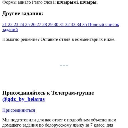
Формы аднаго і таго слова:
шчырымі
,
шчыры
.
Другие задания:
21
22
23
24
25
26
27
28
29
30
31
32
33
34
35
Полный список
заданий
Помогло решение? Оставьте
отзыв
в комментариях ниже.
Присоединяйтесь к Телеграм-группе
@gdz_by_belarus
Присоединиться
Мы подготовили для вас ответ c подробным объяснением
домашего задания по белорусскому языку за 7 класс, для