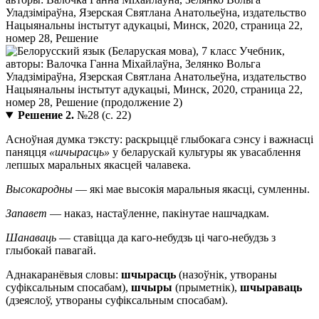
Решение 2.
№28 (с. 22)
Асноўная думка тэксту: раскрыццё глыбокага сэнсу і важнасці
паняцця
«шчырасць»
у беларускай культуры як увасаблення
лепшых маральных якасцей чалавека.
Высокародны
— які мае высокія маральныя якасці, сумленны.
Запавет
— наказ, настаўленне, пакінутае нашчадкам.
Шанаваць
— ставіцца да каго-небудзь ці чаго-небудзь з
глыбокай павагай.
Аднакаранёвыя словы:
шчырасць
(назоўнік, утвораны
суфіксальным спосабам),
шчыры
(прыметнік),
шчыраваць
(дзеяслоў, утвораны суфіксальным спосабам).