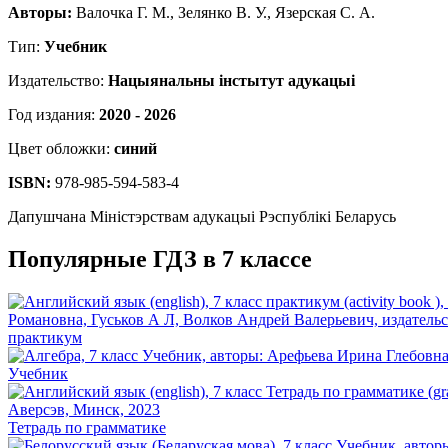
Авторы:
Валочка Г. М., Зелянко В. У., Язерская С. А.
Тип:
Учебник
Издательство:
Нацыянальны інстытут адукацыі
Год издания:
2020 - 2026
Цвет обложки:
синий
ISBN:
978-985-594-583-4
Дапушчана Міністэрствам адукацыі Рэспублікі Беларусь
Популярные ГДЗ в 7 классе
практикум
Учебник
Тетрадь по грамматике