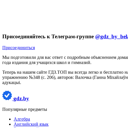
Присоединяйтесь к Телеграм-группе
@gdz_by_bel
Присоединиться
Мы подготовили для вас ответ c подробным объяснением домаш
года издания для учащихся школ и гимназий.
Теперь на нашем сайте ГДЗ.ТОП вы всегда легко и бесплатно н
упражнению №348 (с. 206), авторов: Валочка (Ганна Міхайлаўна
адукацыі.
gdz.by
Популярные предметы
Алгебра
Английский язык