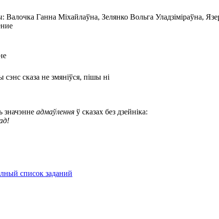
не
 сэнс сказа не змяніўся, пішы ні
ь значэнне
адмаўлення
ў сказах без дзейніка:
ад!
лный список заданий