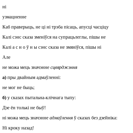
ні
узмацненне
Каб праверыць, не ці ні трэба пісаць, апусці часціцу
Калі сэнс сказа зменіўся на супрацьлеглы, пішы не
Калі а с н о ў н ы сэнс сказа не змяніўся, пішы ні
Але
не можа мець значэнне
сцвярджэння
а)
пры двайным адмаўленні:
не мог не быць;
б)
у сказах пытальна-клічнага тыпу:
Дзе ён толькі не быў!
ні можа мець значэнне
адмаўлення
ў сказах без дзейніка:
Ні кроку назад!