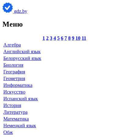
gdz.by
Меню
1
2
3
4
5
6
7
8
9
10
11
Алгебра
Английский язык
Белорусский язык
Биология
География
Геометрия
Информатика
Искусство
Испанский язык
История
Литература
Математика
Немецкий язык
Обж