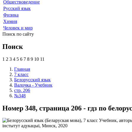
Обществоведение
Русский язык
Физика
Химия
Человек и мир
Поиск по сайту
Поиск
1
2
3
4
5
6
7
8
9
10
11
Главная
7 класс
Белорусский язык
Валочка - Учебник
стр. 206
№348
Номер 348, страница 206 - гдз по белор