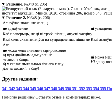
Решение.
№348 (с. 206)
Решение 2.
№348 (с. 206)
Асноўнае значэнне часціц
не
адмаўленне
ні
узмацнен
Каб праверыць, не ці ні трэба пісаць, апусці часціцу
Калі сэнс сказа змяніўся на супрацьлеглы, пішы не
Калі асноўны
Але
не
можа мець значэнне
сцвярджэння
а)
пры двайным адмаўленні:
ні
можа мец
не мог не быць;
Ні кроку наз
б)
у сказах пытальна-клічнага тыпу:
Дзе ён толькі не быў!
Другие задания:
341
342
343
344
345
346
347
348
349
350
351
352
353
354
355
По
Помогло решение? Оставьте
отзыв
в комментариях ниже.