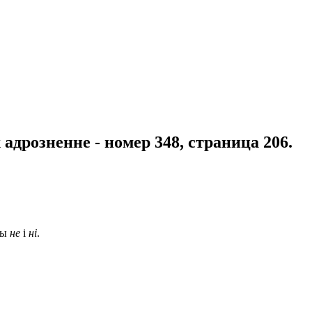
х адрозненне - номер 348, страница 206.
цы
не
і
ні
.