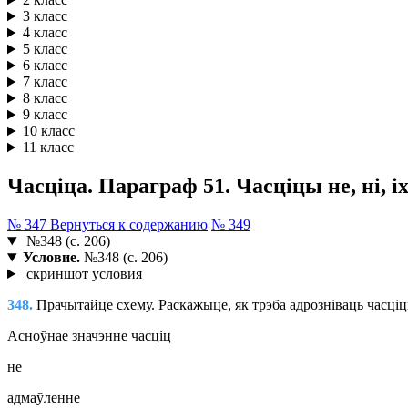
3 класс
4 класс
5 класс
6 класс
7 класс
8 класс
9 класс
10 класс
11 класс
Часціца. Параграф 51. Часціцы не, ні, і
№ 347
Вернуться к содержанию
№ 349
№348 (с. 206)
Условие.
№348 (с. 206)
скриншот условия
348.
Прачытайце схему. Раскажыце, як трэба адрозніваць часці
Асноўнае значэнне часціц
не
адмаўленне