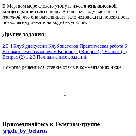
В Мёртвом море сложно утонуть из-за
очень высокой
концентрации соли
в воде. Это делает воду настолько
плотной
, что она выталкивает тело человека на поверхность,
позволяя ему лежать на воде без усилий.
Другие задания:
2
3
4
Клуб дискуссий
Клуб знатоков
Практическая работа 6
Вспоминаем
Размышляем
Вопрос (1)
Вопрос (2)
Вопрос (1)
Вопрос (2)
1
2
3
Полный список заданий
Помогло решение? Оставьте
отзыв
в комментариях ниже.
Присоединяйтесь к Телеграм-группе
@gdz_by_belarus