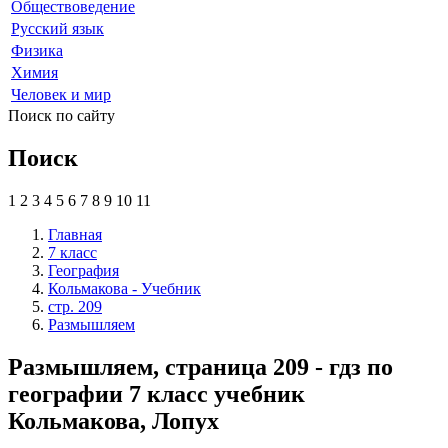
Обществоведение
Русский язык
Физика
Химия
Человек и мир
Поиск по сайту
Поиск
1
2
3
4
5
6
7
8
9
10
11
Главная
7 класс
География
Кольмакова - Учебник
стр. 209
Размышляем
Размышляем, страница 209 - гдз по
географии 7 класс учебник
Кольмакова, Лопух