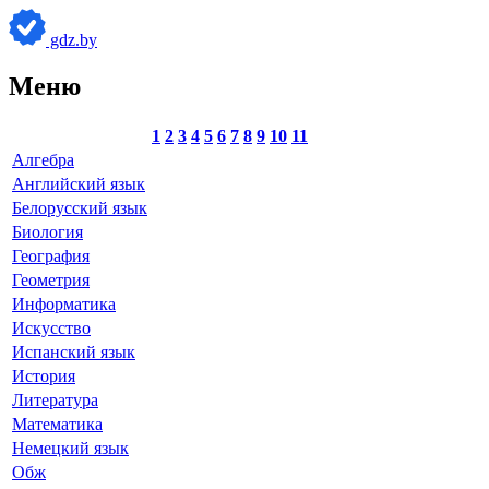
gdz.by
Меню
1
2
3
4
5
6
7
8
9
10
11
Алгебра
Английский язык
Белорусский язык
Биология
География
Геометрия
Информатика
Искусство
Испанский язык
История
Литература
Математика
Немецкий язык
Обж