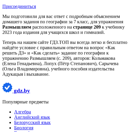
Присоединиться
Мы подготовили для вас ответ c подробным объяснением
домашего задания по географии за 7 класс, для упражнения
Размышляем
расположенного на
странице 209
к учебнику
2023 года издания для учащихся школ и гимназий.
Теперь на нашем сайте ГДЗ.ТОП вы всегда легко и бесплатно
найдёте условие с правильным ответом на вопрос «Как
решить ДЗ» и «Как сделать» задание по географии к
упражнению Размышляем (с. 209), авторов: Кольмакова
(Елена Генадьевна), Лопух (Пётр Степанович), Сарычева
(Ольга Владимировна), учебного пособия издательства
Адукацыя i выхаванне.
gdz.by
Популярные предметы
Алгебра
Английский язык
Белорусский язык
Биология