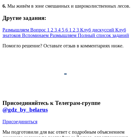
6.
Мы живём в зоне смешанных и широколиственных лесов.
Другие задания:
Размышляем
Вопрос
1
2
3
4
5
6
1
2
3
Клуб дискуссий
Клуб
знатоков
Вспоминаем
Размышляем
Полный список заданий
Помогло решение? Оставьте
отзыв
в комментариях ниже.
Присоединяйтесь к Телеграм-группе
@gdz_by_belarus
Присоединиться
Мы подготовили для вас ответ c подробным объяснением