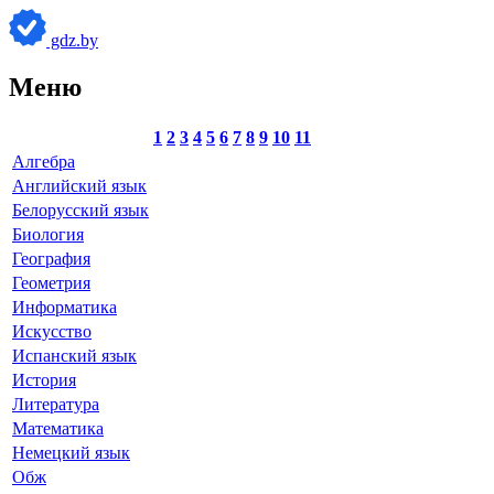
gdz.by
Меню
1
2
3
4
5
6
7
8
9
10
11
Алгебра
Английский язык
Белорусский язык
Биология
География
Геометрия
Информатика
Искусство
Испанский язык
История
Литература
Математика
Немецкий язык
Обж