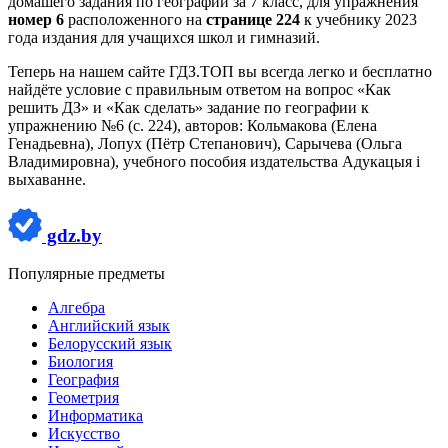
домашего задания по географии за 7 класс, для упражнения
номер 6
расположенного на
странице 224
к учебнику 2023
года издания для учащихся школ и гимназий.
Теперь на нашем сайте ГДЗ.ТОП вы всегда легко и бесплатно
найдёте условие с правильным ответом на вопрос «Как
решить ДЗ» и «Как сделать» задание по географии к
упражнению №6 (с. 224), авторов: Кольмакова (Елена
Генадьевна), Лопух (Пётр Степанович), Сарычева (Ольга
Владимировна), учебного пособия издательства Адукацыя i
выхаванне.
gdz.by
Популярные предметы
Алгебра
Английский язык
Белорусский язык
Биология
География
Геометрия
Информатика
Искусство