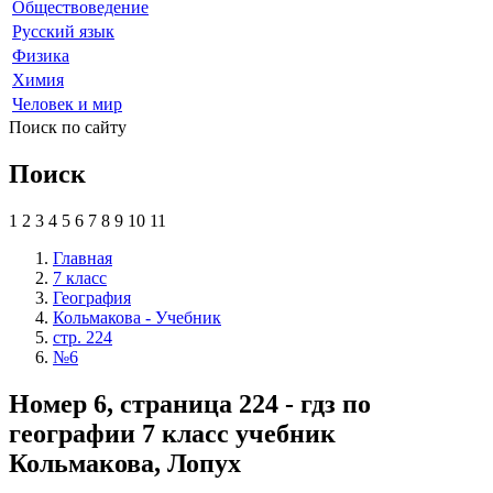
Обществоведение
Русский язык
Физика
Химия
Человек и мир
Поиск по сайту
Поиск
1
2
3
4
5
6
7
8
9
10
11
Главная
7 класс
География
Кольмакова - Учебник
стр. 224
№6
Номер 6, страница 224 - гдз по
географии 7 класс учебник
Кольмакова, Лопух