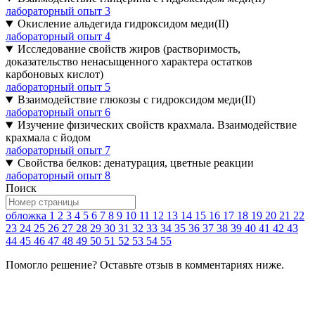
лабораторный опыт 3
Окисление альдегида гидроксидом меди(II)
лабораторный опыт 4
Исследование свойств жиров (растворимость,
доказательство ненасыщенного характера остатков
карбоновых кислот)
лабораторный опыт 5
Взаимодействие глюкозы с гидроксидом меди(II)
лабораторный опыт 6
Изучение физических свойств крахмала. Взаимодействие
крахмала с йодом
лабораторный опыт 7
Свойства белков: денатурация, цветные реакции
лабораторный опыт 8
Поиск
обложка
1
2
3
4
5
6
7
8
9
10
11
12
13
14
15
16
17
18
19
20
21
22
23
24
25
26
27
28
29
30
31
32
33
34
35
36
37
38
39
40
41
42
43
44
45
46
47
48
49
50
51
52
53
54
55
Помогло решение? Оставьте
отзыв
в комментариях ниже.