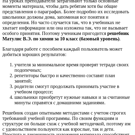
На уроках преподаватели затрагивают только основные
моменты материала, чтобы дать ребятам хотя бы общие
представления о параграфах. Более подробно их исследовать
школьники должны дома, запоминая все понятия и
определения. Но часто случается так, что в учебниках не
хватает информации или она изложена так, что не вызывает
особого принятия. Поэтому ученикам пригодится
решебник
Матулис В.Э. по химии за 10 класс (базовый уровень)
.
Благодаря работе с пособием каждый пользователь может
добиться хороших результатов:
учителя за минимальное время проверят тетради своих
подопечных;
репетиторы быстро и качественно составят план
занятий;
родители смогут продолжать принимать участие в
учебном процессе;
школьники приобретут нужные навыки и за считанные
минуты справятся с домашними заданиями.
Решебник создан опытными методистами с учетом строгих
требований учебной программы. По своим функциям и
структуре он больше схож с учебной методичкой, поэтому им
с удовольствием пользуются как взрослые, так и дети.
Простота и лаконичность изложения материала способствует