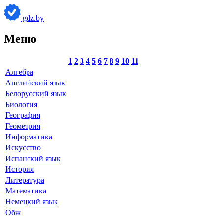
gdz.by
Меню
1
2
3
4
5
6
7
8
9
10
11
Алгебра
Английский язык
Белорусский язык
Биология
География
Геометрия
Информатика
Искусство
Испанский язык
История
Литература
Математика
Немецкий язык
Обж