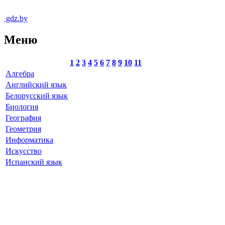
gdz.by
Меню
1
2
3
4
5
6
7
8
9
10
11
Алгебра
Английский язык
Белорусский язык
Биология
География
Геометрия
Информатика
Искусство
Испанский язык