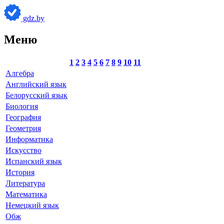
gdz.by
Меню
1
2
3
4
5
6
7
8
9
10
11
Алгебра
Английский язык
Белорусский язык
Биология
География
Геометрия
Информатика
Искусство
Испанский язык
История
Литература
Математика
Немецкий язык
Обж