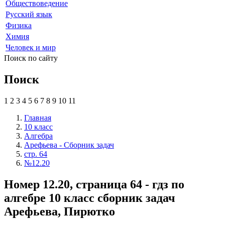
Обществоведение
Русский язык
Физика
Химия
Человек и мир
Поиск по сайту
Поиск
1
2
3
4
5
6
7
8
9
10
11
Главная
10 класс
Алгебра
Арефьева - Сборник задач
стр. 64
№12.20
Номер 12.20, страница 64 - гдз по
алгебре 10 класс сборник задач
Арефьева, Пирютко