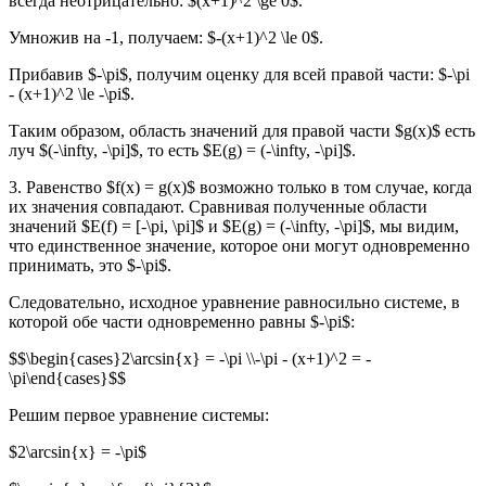
всегда неотрицательно: $(x+1)^2 \ge 0$.
Умножив на -1, получаем: $-(x+1)^2 \le 0$.
Прибавив $-\pi$, получим оценку для всей правой части: $-\pi
- (x+1)^2 \le -\pi$.
Таким образом, область значений для правой части $g(x)$ есть
луч $(-\infty, -\pi]$, то есть $E(g) = (-\infty, -\pi]$.
3. Равенство $f(x) = g(x)$ возможно только в том случае, когда
их значения совпадают. Сравнивая полученные области
значений $E(f) = [-\pi, \pi]$ и $E(g) = (-\infty, -\pi]$, мы видим,
что единственное значение, которое они могут одновременно
принимать, это $-\pi$.
Следовательно, исходное уравнение равносильно системе, в
которой обе части одновременно равны $-\pi$:
$$\begin{cases}2\arcsin{x} = -\pi \\-\pi - (x+1)^2 = -
\pi\end{cases}$$
Решим первое уравнение системы:
$2\arcsin{x} = -\pi$