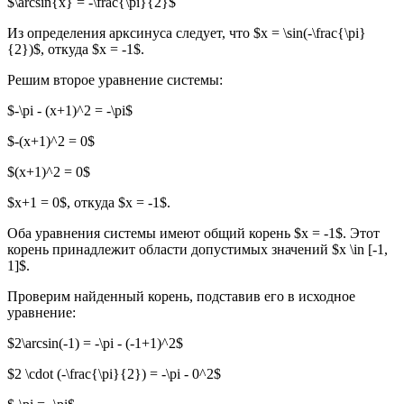
$\arcsin{x} = -\frac{\pi}{2}$
Из определения арксинуса следует, что $x = \sin(-\frac{\pi}
{2})$, откуда $x = -1$.
Решим второе уравнение системы:
$-\pi - (x+1)^2 = -\pi$
$-(x+1)^2 = 0$
$(x+1)^2 = 0$
$x+1 = 0$, откуда $x = -1$.
Оба уравнения системы имеют общий корень $x = -1$. Этот
корень принадлежит области допустимых значений $x \in [-1,
1]$.
Проверим найденный корень, подставив его в исходное
уравнение:
$2\arcsin(-1) = -\pi - (-1+1)^2$
$2 \cdot (-\frac{\pi}{2}) = -\pi - 0^2$