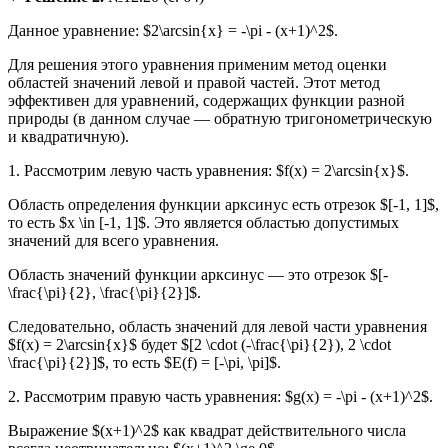
Данное уравнение: $2\arcsin{x} = -\pi - (x+1)^2$.
Для решения этого уравнения применим метод оценки
областей значений левой и правой частей. Этот метод
эффективен для уравнений, содержащих функции разной
природы (в данном случае — обратную тригонометрическую
и квадратичную).
1. Рассмотрим левую часть уравнения: $f(x) = 2\arcsin{x}$.
Область определения функции арксинус есть отрезок $[-1, 1]$,
то есть $x \in [-1, 1]$. Это является областью допустимых
значений для всего уравнения.
Область значений функции арксинус — это отрезок $[-
\frac{\pi}{2}, \frac{\pi}{2}]$.
Следовательно, область значений для левой части уравнения
$f(x) = 2\arcsin{x}$ будет $[2 \cdot (-\frac{\pi}{2}), 2 \cdot
\frac{\pi}{2}]$, то есть $E(f) = [-\pi, \pi]$.
2. Рассмотрим правую часть уравнения: $g(x) = -\pi - (x+1)^2$.
Выражение $(x+1)^2$ как квадрат действительного числа