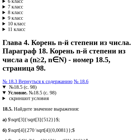
6 класс
7 класс
8 класс
9 класс
10 класс
11 класс
Глава 4. Корень n-й степени из числа.
Параграф 18. Корень n-й степени из
числа а (n≥2, n∈N) - номер 18.5,
страница 98.
№ 18.3
Вернуться к содержанию
№ 18.6
№18.5 (с. 98)
Условие.
№18.5 (с. 98)
скриншот условия
18.5.
Найдите значение выражения:
а)
$\sqrt[3]{\sqrt[3]{512}}$;
б)
$\sqrt[4]{270 \sqrt[4]{0,0081}};$