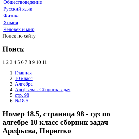
Обществоведение
Русский язык
Физика
Химия
Человек и мир
Поиск по сайту
Поиск
1
2
3
4
5
6
7
8
9
10
11
Главная
10 класс
Алгебра
Арефьева - Сборник задач
стр. 98
№18.5
Номер 18.5, страница 98 - гдз по
алгебре 10 класс сборник задач
Арефьева, Пирютко