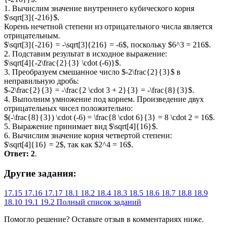
1. Вычислим значение внутреннего кубического корня
$\sqrt[3]{-216}$.
Корень нечетной степени из отрицательного числа является
отрицательным.
$\sqrt[3]{-216} = -\sqrt[3]{216} = -6$, поскольку $6^3 = 216$.
2. Подставим результат в исходное выражение:
$\sqrt[4]{-2\frac{2}{3} \cdot (-6)}$.
3. Преобразуем смешанное число $-2\frac{2}{3}$ в
неправильную дробь:
$-2\frac{2}{3} = -\frac{2 \cdot 3 + 2}{3} = -\frac{8}{3}$.
4. Выполним умножение под корнем. Произведение двух
отрицательных чисел положительно:
$(-\frac{8}{3}) \cdot (-6) = \frac{8 \cdot 6}{3} = 8 \cdot 2 = 16$.
5. Выражение принимает вид $\sqrt[4]{16}$.
6. Вычислим значение корня четвертой степени:
$\sqrt[4]{16} = 2$, так как $2^4 = 16$.
Ответ:
2
.
Другие задания:
17.15
17.16
17.17
18.1
18.2
18.4
18.3
18.5
18.6
18.7
18.8
18.9
18.10
19.1
19.2
Полный список заданий
Помогло решение? Оставьте
отзыв
в комментариях ниже.