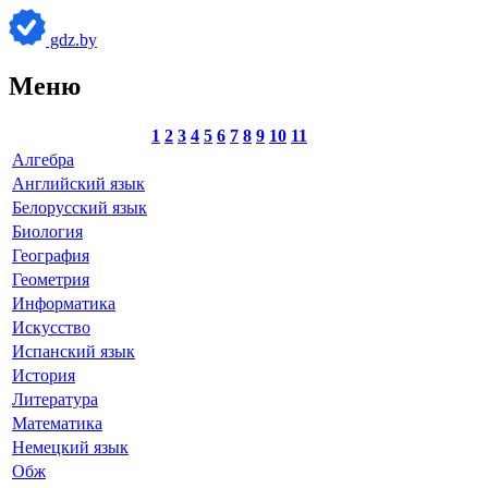
gdz.by
Меню
1
2
3
4
5
6
7
8
9
10
11
Алгебра
Английский язык
Белорусский язык
Биология
География
Геометрия
Информатика
Искусство
Испанский язык
История
Литература
Математика
Немецкий язык
Обж