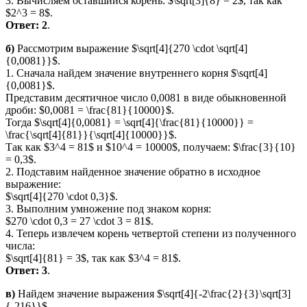
3. Вычисляем оставшийся корень: $\sqrt[3]{8} = 2$, так как
$2^3 = 8$.
Ответ:
2
.
б)
Рассмотрим выражение $\sqrt[4]{270 \cdot \sqrt[4]
{0,0081}}$.
1. Сначала найдем значение внутреннего корня $\sqrt[4]
{0,0081}$.
Представим десятичное число 0,0081 в виде обыкновенной
дроби: $0,0081 = \frac{81}{10000}$.
Тогда $\sqrt[4]{0,0081} = \sqrt[4]{\frac{81}{10000}} =
\frac{\sqrt[4]{81}}{\sqrt[4]{10000}}$.
Так как $3^4 = 81$ и $10^4 = 10000$, получаем: $\frac{3}{10}
= 0,3$.
2. Подставим найденное значение обратно в исходное
выражение:
$\sqrt[4]{270 \cdot 0,3}$.
3. Выполним умножение под знаком корня:
$270 \cdot 0,3 = 27 \cdot 3 = 81$.
4. Теперь извлечем корень четвертой степени из полученного
числа:
$\sqrt[4]{81} = 3$, так как $3^4 = 81$.
Ответ:
3
.
в)
Найдем значение выражения $\sqrt[4]{-2\frac{2}{3}\sqrt[3]
{-216}}$.