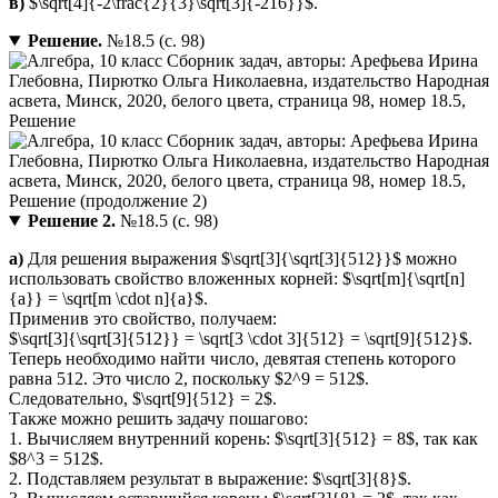
в)
$\sqrt[4]{-2\frac{2}{3}\sqrt[3]{-216}}$.
Решение.
№18.5 (с. 98)
Решение 2.
№18.5 (с. 98)
а)
Для решения выражения $\sqrt[3]{\sqrt[3]{512}}$ можно
использовать свойство вложенных корней: $\sqrt[m]{\sqrt[n]
{a}} = \sqrt[m \cdot n]{a}$.
Применив это свойство, получаем:
$\sqrt[3]{\sqrt[3]{512}} = \sqrt[3 \cdot 3]{512} = \sqrt[9]{512}$.
Теперь необходимо найти число, девятая степень которого
равна 512. Это число 2, поскольку $2^9 = 512$.
Следовательно, $\sqrt[9]{512} = 2$.
Также можно решить задачу пошагово:
1. Вычисляем внутренний корень: $\sqrt[3]{512} = 8$, так как
$8^3 = 512$.
2. Подставляем результат в выражение: $\sqrt[3]{8}$.