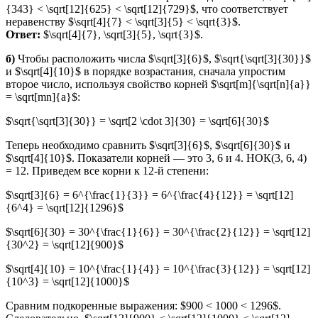
{343} < \sqrt[12]{625} < \sqrt[12]{729}$, что соответствует
неравенству $\sqrt[4]{7} < \sqrt[3]{5} < \sqrt{3}$.
Ответ:
$\sqrt[4]{7}, \sqrt[3]{5}, \sqrt{3}$.
б)
Чтобы расположить числа $\sqrt[3]{6}$, $\sqrt{\sqrt[3]{30}}$
и $\sqrt[4]{10}$ в порядке возрастания, сначала упростим
второе число, используя свойство корней $\sqrt[m]{\sqrt[n]{a}}
= \sqrt[mn]{a}$:
$\sqrt{\sqrt[3]{30}} = \sqrt[2 \cdot 3]{30} = \sqrt[6]{30}$
Теперь необходимо сравнить $\sqrt[3]{6}$, $\sqrt[6]{30}$ и
$\sqrt[4]{10}$. Показатели корней — это 3, 6 и 4. НОК(3, 6, 4)
= 12. Приведем все корни к 12-й степени:
$\sqrt[3]{6} = 6^{\frac{1}{3}} = 6^{\frac{4}{12}} = \sqrt[12]
{6^4} = \sqrt[12]{1296}$
$\sqrt[6]{30} = 30^{\frac{1}{6}} = 30^{\frac{2}{12}} = \sqrt[12]
{30^2} = \sqrt[12]{900}$
$\sqrt[4]{10} = 10^{\frac{1}{4}} = 10^{\frac{3}{12}} = \sqrt[12]
{10^3} = \sqrt[12]{1000}$
Сравним подкоренные выражения: $900 < 1000 < 1296$.