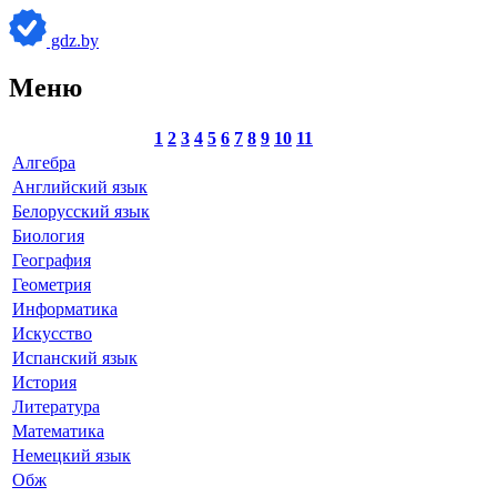
gdz.by
Меню
1
2
3
4
5
6
7
8
9
10
11
Алгебра
Английский язык
Белорусский язык
Биология
География
Геометрия
Информатика
Искусство
Испанский язык
История
Литература
Математика
Немецкий язык
Обж