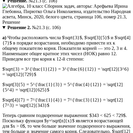
Решение.
№21.3 (с. 106)
Решение 2.
№21.3 (с. 106)
a)
Чтобы расположить числа $\sqrt{3}$, $\sqrt[3]{5}$ и $\sqrt[4]
{7}$ в порядке возрастания, необходимо привести их к
общему показателю корня. Показатели корней — это 2, 3 и 4.
Наименьшее общее кратное этих чисел (НОК) равно 12.
Приведем все три корня к 12-й степени:
$\sqrt{3} = 3^{\frac{1}{2}} = 3^{\frac{6}{12}} = \sqrt[12]{3^6}
= \sqrt[12]{729}$
$\sqrt[3]{5} = 5^{\frac{1}{3}} = 5^{\frac{4}{12}} = \sqrt[12]
{5^4} = \sqrt[12]{625}$
$\sqrt[4]{7} = 7^{\frac{1}{4}} = 7^{\frac{3}{12}} = \sqrt[12]
{7^3} = \sqrt[12]{343}$
Теперь сравним подкоренные выражения: $343 < 625 < 729$.
Поскольку функция $y=\sqrt[n]{x}$ является возрастающей
для $x > 0$, то чем больше значение подкоренного выражения,
тем больше и значение самого корня. Следовательно, $\sqrt[12]