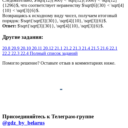
Следовательно, $\sqrt[12]{900} < \sqrt[12]{1000} < \sqrt[12]
{1296}$, что соответствует неравенству $\sqrt[6]{30} < \sqrt[4]
{10} < \sqrt[3]{6}$.
Возвращаясь к исходному виду чисел, получаем итоговый
порядок: $\sqrt{\sqrt[3]{30}}, \sqrt[4]{10}, \sqrt[3]{6}$.
Ответ:
$\sqrt{\sqrt[3]{30}}, \sqrt[4]{10}, \sqrt[3]{6}$.
Другие задания:
20.8
20.9
20.10
20.11
20.12
21.1
21.2
21.3
21.4
21.5
21.6
22.1
22.2
22.3
22.4
Полный список заданий
Помогло решение? Оставьте
отзыв
в комментариях ниже.
Присоединяйтесь к Телеграм-группе
@gdz_by_belarus