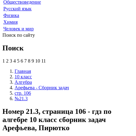
Обществоведение
Русский язык
Физика
Химия
Человек и мир
Поиск по сайту
Поиск
1
2
3
4
5
6
7
8
9
10
11
Главная
10 класс
Алгебра
Арефьева - Сборник задач
стр. 106
№21.3
Номер 21.3, страница 106 - гдз по
алгебре 10 класс сборник задач
Арефьева, Пирютко