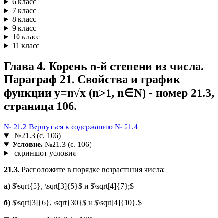
6 класс
7 класс
8 класс
9 класс
10 класс
11 класс
Глава 4. Корень n-й степени из числа.
Параграф 21. Свойства и график
функции y=n√x (n>1, n∈N) - номер 21.3,
страница 106.
№ 21.2
Вернуться к содержанию
№ 21.4
№21.3 (с. 106)
Условие.
№21.3 (с. 106)
скриншот условия
21.3.
Расположите в порядке возрастания числа:
а)
$\sqrt{3}, \sqrt[3]{5}$ и $\sqrt[4]{7};$
б)
$\sqrt[3]{6}, \sqrt{30}$ и $\sqrt[4]{10}.$