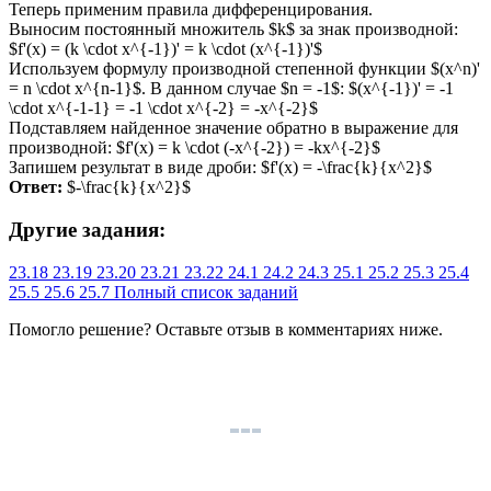
Теперь применим правила дифференцирования.
Выносим постоянный множитель $k$ за знак производной:
$f'(x) = (k \cdot x^{-1})' = k \cdot (x^{-1})'$
Используем формулу производной степенной функции $(x^n)'
= n \cdot x^{n-1}$. В данном случае $n = -1$: $(x^{-1})' = -1
\cdot x^{-1-1} = -1 \cdot x^{-2} = -x^{-2}$
Подставляем найденное значение обратно в выражение для
производной: $f'(x) = k \cdot (-x^{-2}) = -kx^{-2}$
Запишем результат в виде дроби: $f'(x) = -\frac{k}{x^2}$
Ответ:
$-\frac{k}{x^2}$
Другие задания:
23.18
23.19
23.20
23.21
23.22
24.1
24.2
24.3
25.1
25.2
25.3
25.4
25.5
25.6
25.7
Полный список заданий
Помогло решение? Оставьте
отзыв
в комментариях ниже.