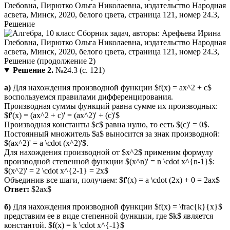
Решение 2.
№24.3 (с. 121)
а)
Для нахождения производной функции $f(x) = ax^2 + c$
воспользуемся правилами дифференцирования.
Производная суммы функций равна сумме их производных:
$f'(x) = (ax^2 + c)' = (ax^2)' + (c)'$
Производная константы $c$ равна нулю, то есть $(c)' = 0$.
Постоянный множитель $a$ выносится за знак производной:
$(ax^2)' = a \cdot (x^2)'$.
Для нахождения производной от $x^2$ применим формулу
производной степенной функции $(x^n)' = n \cdot x^{n-1}$:
$(x^2)' = 2 \cdot x^{2-1} = 2x$
Объединив все шаги, получаем: $f'(x) = a \cdot (2x) + 0 = 2ax$
Ответ:
$2ax$
б)
Для нахождения производной функции $f(x) = \frac{k}{x}$
представим ее в виде степенной функции, где $k$ является
константой. $f(x) = k \cdot x^{-1}$