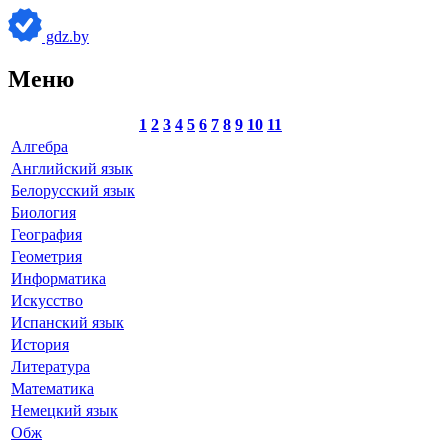
gdz.by
Меню
1
2
3
4
5
6
7
8
9
10
11
Алгебра
Английский язык
Белорусский язык
Биология
География
Геометрия
Информатика
Искусство
Испанский язык
История
Литература
Математика
Немецкий язык
Обж