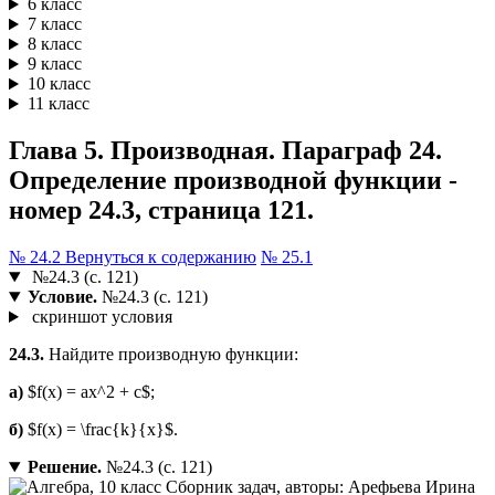
6 класс
7 класс
8 класс
9 класс
10 класс
11 класс
Глава 5. Производная. Параграф 24.
Определение производной функции -
номер 24.3, страница 121.
№ 24.2
Вернуться к содержанию
№ 25.1
№24.3 (с. 121)
Условие.
№24.3 (с. 121)
скриншот условия
24.3.
Найдите производную функции:
a)
$f(x) = ax^2 + c$;
б)
$f(x) = \frac{k}{x}$.
Решение.
№24.3 (с. 121)