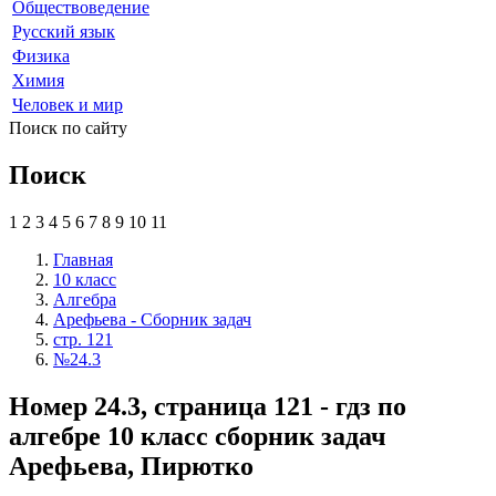
Обществоведение
Русский язык
Физика
Химия
Человек и мир
Поиск по сайту
Поиск
1
2
3
4
5
6
7
8
9
10
11
Главная
10 класс
Алгебра
Арефьева - Сборник задач
стр. 121
№24.3
Номер 24.3, страница 121 - гдз по
алгебре 10 класс сборник задач
Арефьева, Пирютко