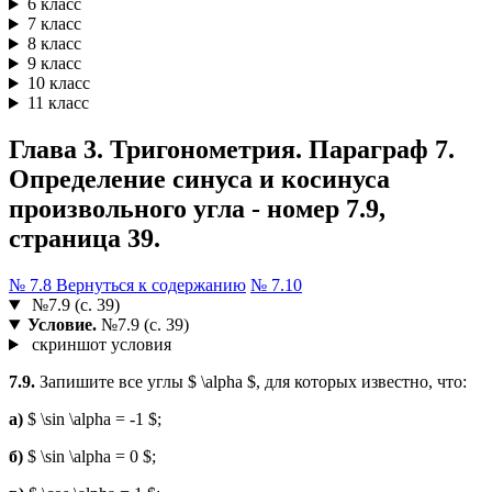
6 класс
7 класс
8 класс
9 класс
10 класс
11 класс
Глава 3. Тригонометрия. Параграф 7.
Определение синуса и косинуса
произвольного угла - номер 7.9,
страница 39.
№ 7.8
Вернуться к содержанию
№ 7.10
№7.9 (с. 39)
Условие.
№7.9 (с. 39)
скриншот условия
7.9.
Запишите все углы $ \alpha $, для которых известно, что:
а)
$ \sin \alpha = -1 $;
б)
$ \sin \alpha = 0 $;