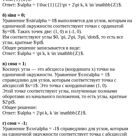
Ответ: $\alpha = 1\frac{1}{2}\pi + 2\pi k, k \in \mathbb{Z}$.
б) sinα = 0;
Уравнение $\sin\alpha = 0$ выполняется для углов, которым на
единичной окружности соответствуют точки с ординатой
$y=0$. Таких точек две: (1, 0) и (-1, 0).
Им соответствуют углы $0, \pi, 2\pi, 3\pi, \dots$, то есть все
углы, кратные $\pi$.
Общее решение записывается в виде:
Ответ: $\alpha = \pi k, k \in \mathbb{Z}$.
в) cosα = 1;
Косинус угла — это абсцисса (координата x) точки на
единичной окружности. Уравнение $\cos\alpha = 1$
справедливо для углов, которым соответствует точка с
абсциссой $x=1$. Это точка с координатами (1, 0).
Этой точке соответствуют углы, полученные полными
оборотами из начального положения, то есть углы, кратные
$2\pi$.
Общее решение:
Ответ: $\alpha = 2\pi k, k \in \mathbb{Z}$.
г) cosα = -1;
Уравнение $\cos\alpha = -1$ справедливо для углов, которым
на единичной окружности соответствует точка с абсциссой