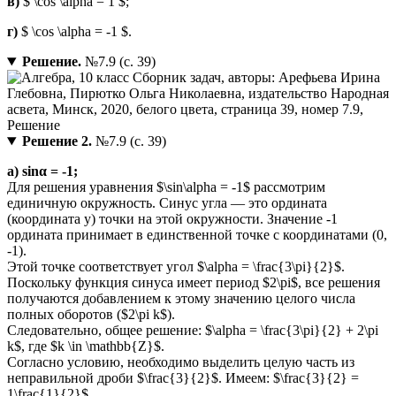
в)
$ \cos \alpha = 1 $;
г)
$ \cos \alpha = -1 $.
Решение.
№7.9 (с. 39)
Решение 2.
№7.9 (с. 39)
а) sinα = -1;
Для решения уравнения $\sin\alpha = -1$ рассмотрим
единичную окружность. Синус угла — это ордината
(координата y) точки на этой окружности. Значение -1
ордината принимает в единственной точке с координатами (0,
-1).
Этой точке соответствует угол $\alpha = \frac{3\pi}{2}$.
Поскольку функция синуса имеет период $2\pi$, все решения
получаются добавлением к этому значению целого числа
полных оборотов ($2\pi k$).
Следовательно, общее решение: $\alpha = \frac{3\pi}{2} + 2\pi
k$, где $k \in \mathbb{Z}$.
Согласно условию, необходимо выделить целую часть из
неправильной дроби $\frac{3}{2}$. Имеем: $\frac{3}{2} =
1\frac{1}{2}$.