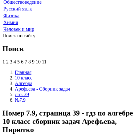
Обществоведение
Русский язык
Физика
Химия
Человек и мир
Поиск по сайту
Поиск
1
2
3
4
5
6
7
8
9
10
11
Главная
10 класс
Алгебра
Арефьева - Сборник задач
стр. 39
№7.9
Номер 7.9, страница 39 - гдз по алгебре
10 класс сборник задач Арефьева,
Пирютко