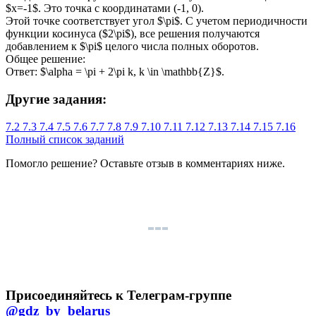
$x=-1$. Это точка с координатами (-1, 0).
Этой точке соответствует угол $\pi$. С учетом периодичности
функции косинуса ($2\pi$), все решения получаются
добавлением к $\pi$ целого числа полных оборотов.
Общее решение:
Ответ: $\alpha = \pi + 2\pi k, k \in \mathbb{Z}$.
Другие задания:
7.2
7.3
7.4
7.5
7.6
7.7
7.8
7.9
7.10
7.11
7.12
7.13
7.14
7.15
7.16
Полный список заданий
Помогло решение? Оставьте
отзыв
в комментариях ниже.
Присоединяйтесь к Телеграм-группе
@gdz_by_belarus