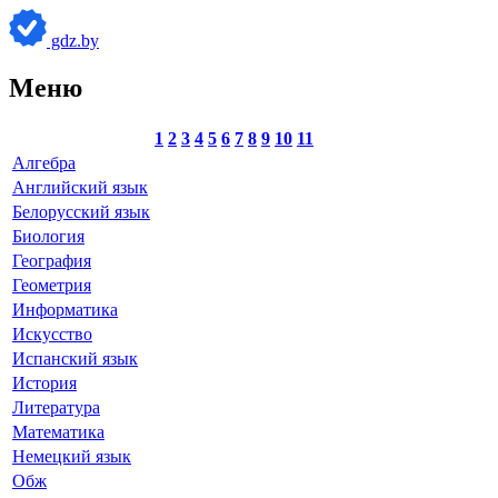
gdz.by
Меню
1
2
3
4
5
6
7
8
9
10
11
Алгебра
Английский язык
Белорусский язык
Биология
География
Геометрия
Информатика
Искусство
Испанский язык
История
Литература
Математика
Немецкий язык
Обж