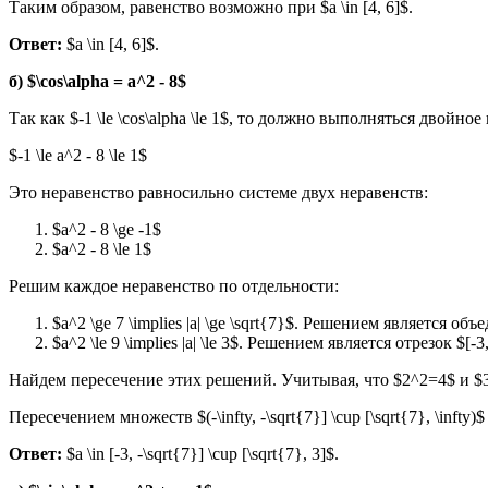
Таким образом, равенство возможно при $a \in [4, 6]$.
Ответ:
$a \in [4, 6]$.
б) $\cos\alpha = a^2 - 8$
Так как $-1 \le \cos\alpha \le 1$, то должно выполняться двойное
$-1 \le a^2 - 8 \le 1$
Это неравенство равносильно системе двух неравенств:
$a^2 - 8 \ge -1$
$a^2 - 8 \le 1$
Решим каждое неравенство по отдельности:
$a^2 \ge 7 \implies |a| \ge \sqrt{7}$. Решением является объед
$a^2 \le 9 \implies |a| \le 3$. Решением является отрезок $[-3,
Найдем пересечение этих решений. Учитывая, что $2^2=4$ и $3^2=9
Пересечением множеств $(-\infty, -\sqrt{7}] \cup [\sqrt{7}, \infty)$
Ответ:
$a \in [-3, -\sqrt{7}] \cup [\sqrt{7}, 3]$.