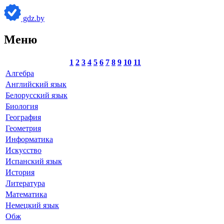
gdz.by
Меню
1
2
3
4
5
6
7
8
9
10
11
Алгебра
Английский язык
Белорусский язык
Биология
География
Геометрия
Информатика
Искусство
Испанский язык
История
Литература
Математика
Немецкий язык
Обж