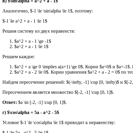
в) $\sin\alpha = a^2 + a - 1$
Аналогично, $-1 \le \sin\alpha \le 1$, поэтому:
$-1 \le a^2 + a - 1 \le 1$
Решим систему из двух неравенств:
$a^2 + a - 1 \ge -1$
$a^2 + a - 1 \le 1$
Решаем каждое:
$a^2 + a \ge 0 \implies a(a+1) \ge 0$. Корни $a=0$ и $a=-1$.
$a^2 + a - 2 \le 0$. Корни уравнения $a^2 + a - 2 = 0$ по 
Найдем пересечение решений: $(-\infty, -1] \cup [0, \infty)$ и $[-2,
Пересечением является множество $[-2, -1] \cup [0, 1]$.
Ответ:
$a \in [-2, -1] \cup [0, 1]$.
г) $\cos\alpha = 5a - a^2 - 5$
Условие $-1 \le \cos\alpha \le 1$ приводит к неравенству:
$-1 \le 5a - a^2 - 5 \le 1$