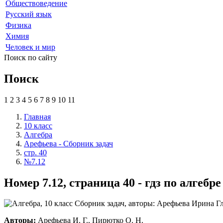
Обществоведение
Русский язык
Физика
Химия
Человек и мир
Поиск по сайту
Поиск
1
2
3
4
5
6
7
8
9
10
11
Главная
10 класс
Алгебра
Арефьева - Сборник задач
стр. 40
№7.12
Номер 7.12, страница 40 - гдз по алгеб
Авторы:
Арефьева И. Г., Пирютко О. Н.