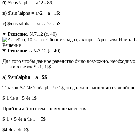
б)
$\cos \alpha = a^2 - 8$;
в)
$\sin \alpha = a^2 + a - 1$;
г)
$\cos \alpha = 5a - a^2 - 5$.
Решение.
№7.12 (с. 40)
Решение 2.
№7.12 (с. 40)
Для того чтобы данное равенство было возможно, необходимо, 
— это отрезок $[-1, 1]$.
а) $\sin\alpha = a - 5$
Так как $-1 \le \sin\alpha \le 1$, то должно выполняться двойное
$-1 \le a - 5 \le 1$
Прибавим 5 ко всем частям неравенства:
$-1 + 5 \le a \le 1 + 5$
$4 \le a \le 6$