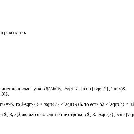
 неравенство:
инение промежутков $(-\infty, -\sqrt{7}] \cup [\sqrt{7}, \infty)$.
 3]$.
$, то $\sqrt{4} < \sqrt{7} < \sqrt{9}$, то есть $2 < \sqrt{7} < 3$
 и $[-3, 3]$ является объединение отрезков $[-3, -\sqrt{7}] \cup [\sqr