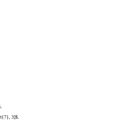
.
t{7}, 3]$.