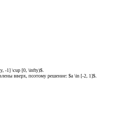
-1] \cup [0, \infty)$.
лены вверх, поэтому решение: $a \in [-2, 1]$.