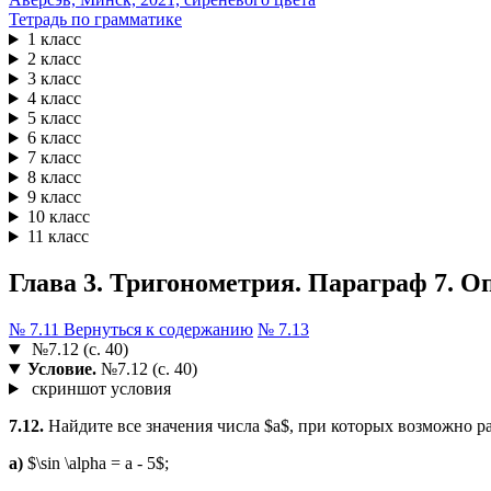
Тетрадь по грамматике
1 класс
2 класс
3 класс
4 класс
5 класс
6 класс
7 класс
8 класс
9 класс
10 класс
11 класс
Глава 3. Тригонометрия. Параграф 7. Оп
№ 7.11
Вернуться к содержанию
№ 7.13
№7.12 (с. 40)
Условие.
№7.12 (с. 40)
скриншот условия
7.12.
Найдите все значения числа $a$, при которых возможно р
a)
$\sin \alpha = a - 5$;