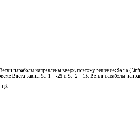
 Ветви параболы направлены вверх, поэтому решение: $a \in (-\infty, 
теореме Виета равны $a_1 = -2$ и $a_2 = 1$. Ветви параболы направ
 1]$.