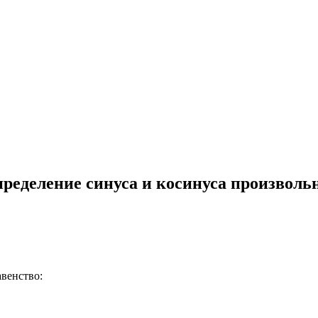
ределение синуса и косинуса произвольно
авенство: