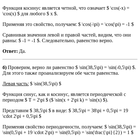
Функция косинус является четной, что означает $ \cos(-x) =
\cos(x) $ для любого $ x $.
Применяя это свойство, получаем: $ \cos(-\pi) = \cos(\pi) = -1 $
Сравнивая значения левой и правой частей, видим, что они
равны: $ -1 = -1 $. Следовательно, равенство верно.
Ответ:
Да.
б)
Проверим, верно ли равенство $ \sin(38,5\pi) = \sin(-0,5\pi) $.
Для этого также проанализируем обе части равенства.
Левая часть:
$ \sin(38,5\pi) $
Функция синус, как и косинус, является периодической с
периодом $ T = 2\pi $ ($ \sin(x + 2\pi k) = \sin(x) $).
Представим $ 38,5\pi $ в виде: $ 38,5\pi = 38\pi + 0,5\pi = 19
\cdot 2\pi + 0,5\pi $
Применяя свойство периодичности, получаем: $ \sin(38,5\pi) =
\sin(0,5\pi + 19 \cdot 2\pi) = \sin(0,5\pi) = \sin(\frac{\pi}{2}) = 1 $