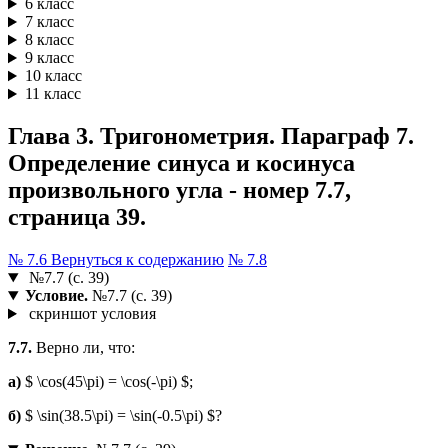
6 класс
7 класс
8 класс
9 класс
10 класс
11 класс
Глава 3. Тригонометрия. Параграф 7.
Определение синуса и косинуса
произвольного угла - номер 7.7,
страница 39.
№ 7.6
Вернуться к содержанию
№ 7.8
№7.7 (с. 39)
Условие.
№7.7 (с. 39)
скриншот условия
7.7.
Верно ли, что:
а)
$ \cos(45\pi) = \cos(-\pi) $;
б)
$ \sin(38.5\pi) = \sin(-0.5\pi) $?