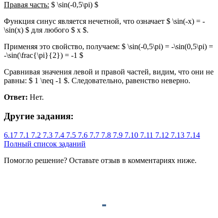
Правая часть:
$ \sin(-0,5\pi) $
Функция синус является нечетной, что означает $ \sin(-x) = -
\sin(x) $ для любого $ x $.
Применяя это свойство, получаем: $ \sin(-0,5\pi) = -\sin(0,5\pi) =
-\sin(\frac{\pi}{2}) = -1 $
Сравнивая значения левой и правой частей, видим, что они не
равны: $ 1 \neq -1 $. Следовательно, равенство неверно.
Ответ:
Нет.
Другие задания:
6.17
7.1
7.2
7.3
7.4
7.5
7.6
7.7
7.8
7.9
7.10
7.11
7.12
7.13
7.14
Полный список заданий
Помогло решение? Оставьте
отзыв
в комментариях ниже.