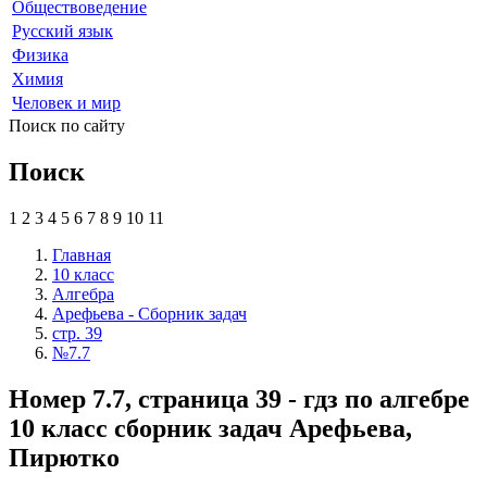
Обществоведение
Русский язык
Физика
Химия
Человек и мир
Поиск по сайту
Поиск
1
2
3
4
5
6
7
8
9
10
11
Главная
10 класс
Алгебра
Арефьева - Сборник задач
стр. 39
№7.7
Номер 7.7, страница 39 - гдз по алгебре
10 класс сборник задач Арефьева,
Пирютко