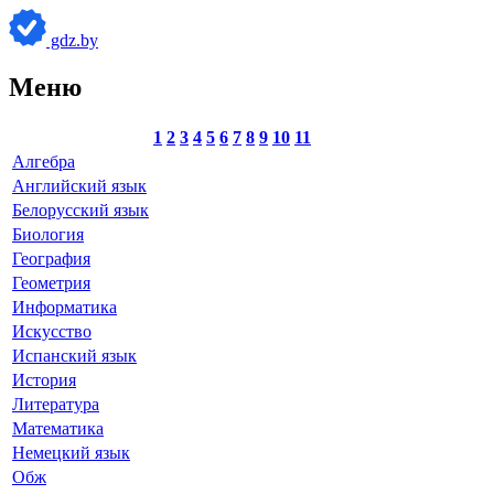
gdz.by
Меню
1
2
3
4
5
6
7
8
9
10
11
Алгебра
Английский язык
Белорусский язык
Биология
География
Геометрия
Информатика
Искусство
Испанский язык
История
Литература
Математика
Немецкий язык
Обж