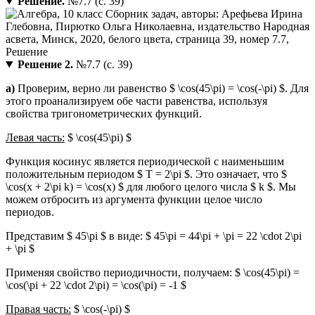
Решение.
№7.7 (с. 39)
Решение 2.
№7.7 (с. 39)
а)
Проверим, верно ли равенство $ \cos(45\pi) = \cos(-\pi) $. Для
этого проанализируем обе части равенства, используя
свойства тригонометрических функций.
Левая часть:
$ \cos(45\pi) $
Функция косинус является периодической с наименьшим
положительным периодом $ T = 2\pi $. Это означает, что $
\cos(x + 2\pi k) = \cos(x) $ для любого целого числа $ k $. Мы
можем отбросить из аргумента функции целое число
периодов.
Представим $ 45\pi $ в виде: $ 45\pi = 44\pi + \pi = 22 \cdot 2\pi
+ \pi $
Применяя свойство периодичности, получаем: $ \cos(45\pi) =
\cos(\pi + 22 \cdot 2\pi) = \cos(\pi) = -1 $
Правая часть:
$ \cos(-\pi) $