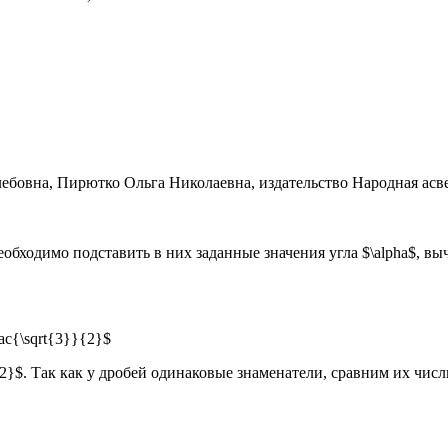
еобходимо подставить в них заданные значения угла $\alpha$, вы
frac{\sqrt{3}}{2}$
2}$. Так как у дробей одинаковые знаменатели, сравним их числит