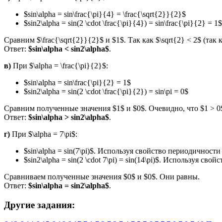
$sin\alpha = sin\frac{\pi}{4} = \frac{\sqrt{2}}{2}$
$sin2\alpha = sin(2 \cdot \frac{\pi}{4}) = sin\frac{\pi}{2} = 1$
Сравним $\frac{\sqrt{2}}{2}$ и $1$. Так как $\sqrt{2} < 2$ (так 
Ответ:
$sin\alpha < sin2\alpha$
.
в)
При $\alpha = \frac{\pi}{2}$:
$sin\alpha = sin\frac{\pi}{2} = 1$
$sin2\alpha = sin(2 \cdot \frac{\pi}{2}) = sin\pi = 0$
Сравним полученные значения $1$ и $0$. Очевидно, что $1 > 0
Ответ:
$sin\alpha > sin2\alpha$
.
г)
При $\alpha = 7\pi$:
$sin\alpha = sin(7\pi)$. Используя свойство периодичности син
$sin2\alpha = sin(2 \cdot 7\pi) = sin(14\pi)$. Используя свой
Сравниваем полученные значения $0$ и $0$. Они равны.
Ответ:
$sin\alpha = sin2\alpha$
.
Другие задания: