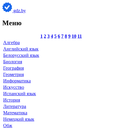
gdz.by
Меню
1
2
3
4
5
6
7
8
9
10
11
Алгебра
Английский язык
Белорусский язык
Биология
География
Геометрия
Информатика
Искусство
Испанский язык
История
Литература
Математика
Немецкий язык
Обж