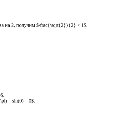
ва на 2, получим $\frac{\sqrt{2}}{2} < 1$.
0$.
pi) = sin(0) = 0$.