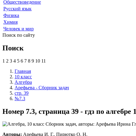
Обществоведение
Русский язык
Физика
Химия
Человек и мир
Поиск по сайту
Поиск
1
2
3
4
5
6
7
8
9
10
11
Главная
10 класс
Алгебра
Арефьева - Сборник задач
стр. 39
№7.3
Номер 7.3, страница 39 - гдз по алгебр
Авторы:
Арефьева И. Г., Пирютко О. Н.