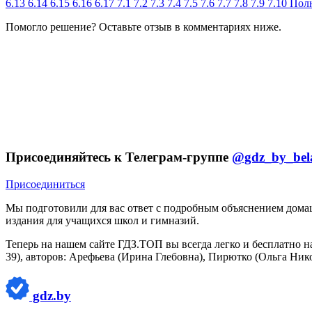
6.13
6.14
6.15
6.16
6.17
7.1
7.2
7.3
7.4
7.5
7.6
7.7
7.8
7.9
7.10
Полн
Помогло решение? Оставьте
отзыв
в комментариях ниже.
Присоединяйтесь к Телеграм-группе
@gdz_by_bel
Присоединиться
Мы подготовили для вас ответ c подробным объяснением домаше
издания для учащихся школ и гимназий.
Теперь на нашем сайте ГДЗ.ТОП вы всегда легко и бесплатно н
39), авторов: Арефьева (Ирина Глебовна), Пирютко (Ольга Ник
gdz.by