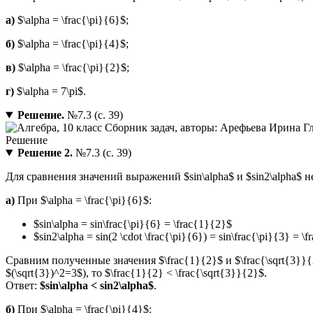
а)
$\alpha = \frac{\pi}{6}$;
б)
$\alpha = \frac{\pi}{4}$;
в)
$\alpha = \frac{\pi}{2}$;
г)
$\alpha = 7\pi$.
Решение.
№7.3 (с. 39)
Решение 2.
№7.3 (с. 39)
Для сравнения значений выражений $sin\alpha$ и $sin2\alpha$ н
а)
При $\alpha = \frac{\pi}{6}$:
$sin\alpha = sin\frac{\pi}{6} = \frac{1}{2}$
$sin2\alpha = sin(2 \cdot \frac{\pi}{6}) = sin\frac{\pi}{3} = \
Сравним полученные значения $\frac{1}{2}$ и $\frac{\sqrt{3}}{
$(\sqrt{3})^2=3$), то $\frac{1}{2} < \frac{\sqrt{3}}{2}$.
Ответ:
$sin\alpha < sin2\alpha$
.
б)
При $\alpha = \frac{\pi}{4}$: