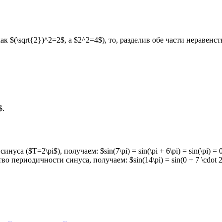
как $(\sqrt{2})^2=2$, а $2^2=4$), то, разделив обе части неравенст
$.
уса ($T=2\pi$), получаем: $sin(7\pi) = sin(\pi + 6\pi) = sin(\pi) = 
ство периодичности синуса, получаем: $sin(14\pi) = sin(0 + 7 \cdot 2\