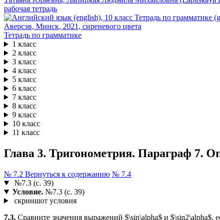
рабочая тетрадь
Тетрадь по грамматике
1 класс
2 класс
3 класс
4 класс
5 класс
6 класс
7 класс
8 класс
9 класс
10 класс
11 класс
Глава 3. Тригонометрия. Параграф 7. Оп
№ 7.2
Вернуться к содержанию
№ 7.4
№7.3 (с. 39)
Условие.
№7.3 (с. 39)
скриншот условия
7.3.
Сравните значения выражений $\sin\alpha$ и $\sin2\alpha$, е